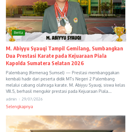
Berita
M. Abiyyu Syauqi Tampil Gemilang, Sumbangkan
Dua Prestasi Karate pada Kejuaraan Piala
Kapolda Sumatera Selatan 2026
Palembang (Kemenag Sumsel) — Prestasi membanggakan
kembali hadir dari peserta didik MTs Negeri 2 Palembang
melalui cabang olahraga karate. M. Abiyyu Syauqi, siswa kelas
VIII.5, berhasil mengukir prestasi pada Kejuaraan Piala...
admin
29/07/2026
Selengkapnya