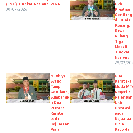
(SMC) Tingkat Nasional 2026
Ukir
30/07/2026
Prestasi
Gemilang
di Dunia
Renang,
Bawa
Pulang
Tiga
Medali
Tingkat
Nasional
29/07/20
M. Abiyyu
Dua
Syauqi
Karateka
Tampil
Muda MT
Gemilang,
Negeri 2
Sumbangka
Palemban
n Dua
Ukir
Prestasi
Prestasi
Karate
pada
pada
Kejuaraa
Kejuaraan
Piala
Piala
Kapolda