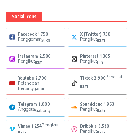
Social Icons
Facebook
1,750
X (Twitter)
758
Penggemar
Pengikut
Suka
Ikuti
Instagram
2,500
Pinterest
1,365
Pengikut
Pengikut
Ikuti
Pin
Pengikut
Youtube
2,700
Tiktok
2,900
Pelanggan
Ikuti
Berlangganan
Telegram
2,000
Soundcloud
1,963
Anggota
Pengikut
Gabung
Ikuti
Pengikut
Vimeo
1,254
Dribbble
3,520
Pengikut
Ikuti
Ikuti