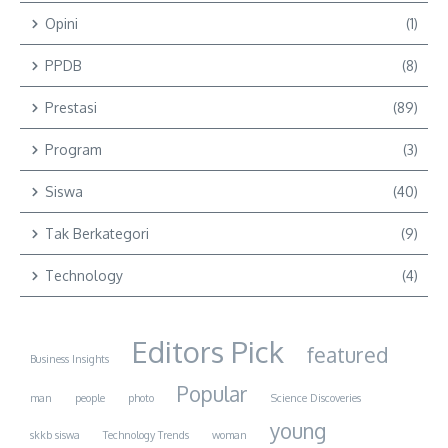
Opini
(1)
PPDB
(8)
Prestasi
(89)
Program
(3)
Siswa
(40)
Tak Berkategori
(9)
Technology
(4)
Editors Pick
featured
Business Insights
Popular
man
people
photo
Science Discoveries
young
skkb siswa
Technology Trends
woman