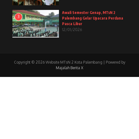
Awali Semester Genap, MTsN 2
3
Palembang Gelar Upacara Perdana
Pasca Libur
12/01/2026
Copyright © 2026 Website MTsN 2 Kota Palembang | Powered by
Majalah Berita X