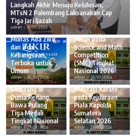
Langkah Akhir Menuju Kelulusan,
MTsN 2 Palembang Laksanakan Cap
Tiga Jari Ijazah
Berita
Berita
admin
31/07/2026
1 Agustus di
Raih Tiga Medali
Monas Ada Zikir
Perak pada
dan Doa
Science and Math
Kebangsaan,
Competition
Berita
Terbuka untuk
(SMC) Tingkat
Berita
M. Abiyyu Syauqi
Umum
Nasional 2026
M. Raka Alfarizi
Tampil Gemilang,
admin
30/07/2026
admin
30/07/2026
Ukir Prestasi
Sumbangkan Dua
Gemilang di
Prestasi Karate
Dunia Renang,
pada Kejuaraan
Bawa Pulang
Piala Kapolda
Tiga Medali
Sumatera
Tingkat Nasional
Selatan 2026
admin
29/07/2026
admin
29/07/2026