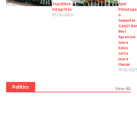
Teguhkan
Apel
Integritas
Penutupa
05/01/2026
n
Semester
Ganjil da
Beri
Apresiasi
Juara
Kelas
serta
Juara
Umum
19/12/202
Politics
View All