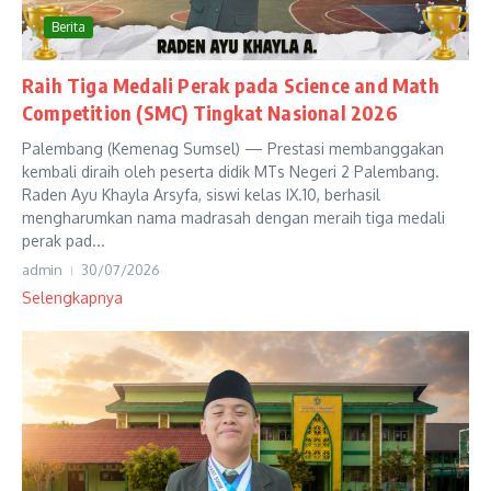
Berita
Raih Tiga Medali Perak pada Science and Math
Competition (SMC) Tingkat Nasional 2026
Palembang (Kemenag Sumsel) — Prestasi membanggakan
kembali diraih oleh peserta didik MTs Negeri 2 Palembang.
Raden Ayu Khayla Arsyfa, siswi kelas IX.10, berhasil
mengharumkan nama madrasah dengan meraih tiga medali
perak pad...
admin
30/07/2026
Selengkapnya