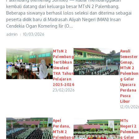
kembali datang dari keluarga besar MTsN 2 Palembang.
Beberapa siswanya berhasil lolos seleksi dan diterima sebagai
peserta didik baru di Madrasah Aliyah Negeri (MAN) Insan
Cendekia Ogan Komering Ilir (O...
admin
10/03/2026
MTsN 2
Awali
Palembang
Semester
Tertibkan
Genap,
Simulasi
MTsN 2
TKA Tahun
Palemban
Pelajaran
g Gelar
2025–2026
Upacara
23/02/2026
Perdana
Pasca
Libur
12/01/202
Apel
MTs
Perdana,
Negeri 2
MTsN 2
Palemban
Palembang
g Gelar