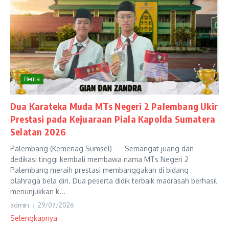
Berita
Dua Karateka Muda MTs Negeri 2 Palembang Ukir
Prestasi pada Kejuaraan Piala Kapolda Sumatera
Selatan 2026
Palembang (Kemenag Sumsel) — Semangat juang dan
dedikasi tinggi kembali membawa nama MTs Negeri 2
Palembang meraih prestasi membanggakan di bidang
olahraga bela diri. Dua peserta didik terbaik madrasah berhasil
menunjukkan k...
admin
29/07/2026
Selengkapnya