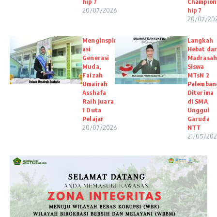
hip 7
Champion
20/07/2026
hip 7
20/07/20
Menginspir
Langkah
asi
Hebat dar
Generasi
Madrasah
Muda,
Siswa
Faizah
MTsN 2
Umairah
Palemban
Asshafa
Diterima
Raih Juara
di SMA
1 Duta
Unggul
Pelajar
Garuda
20/07/2026
NTT
21/05/20