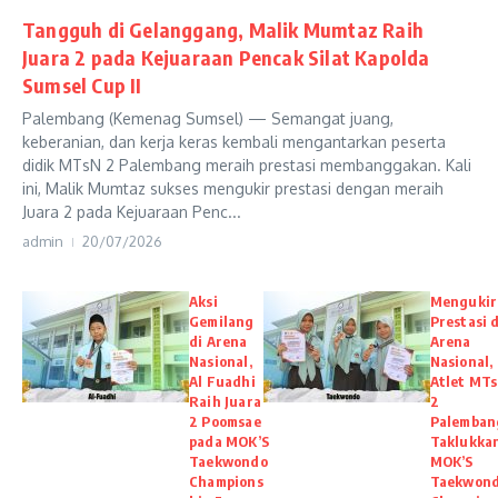
Tangguh di Gelanggang, Malik Mumtaz Raih
Juara 2 pada Kejuaraan Pencak Silat Kapolda
Sumsel Cup II
Palembang (Kemenag Sumsel) — Semangat juang,
keberanian, dan kerja keras kembali mengantarkan peserta
didik MTsN 2 Palembang meraih prestasi membanggakan. Kali
ini, Malik Mumtaz sukses mengukir prestasi dengan meraih
Juara 2 pada Kejuaraan Penc...
admin
20/07/2026
Aksi
Mengukir
Gemilang
Prestasi d
di Arena
Arena
Nasional,
Nasional,
Al Fuadhi
Atlet MT
Raih Juara
2
2 Poomsae
Palemban
pada MOK’S
Taklukka
Taekwondo
MOK’S
Champions
Taekwon