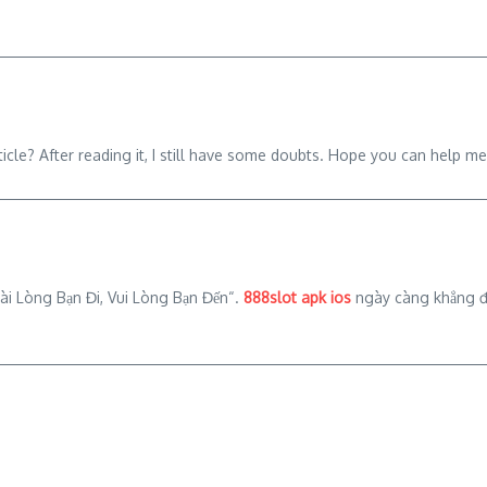
icle? After reading it, I still have some doubts. Hope you can help m
ài Lòng Bạn Đi, Vui Lòng Bạn Đến“.
888slot apk ios
ngày càng khẳng địn