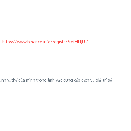
e.
https://www.binance.info/register?ref=IHJUI7TF
h vị thế của mình trong lĩnh vực cung cấp dịch vụ giải trí số