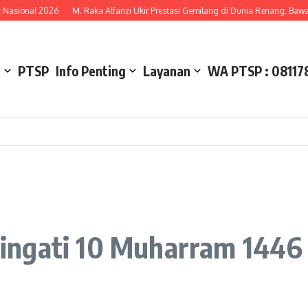
onal 2026
M. Raka Alfarizi Ukir Prestasi Gemilang di Dunia Renang, Bawa Pula
l
PTSP
Info Penting
Layanan
WA PTSP : 08117
ingati 10 Muharram 1446