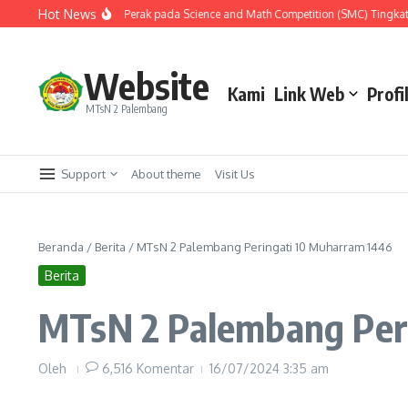
Lewati ke konten
Hot News
Raih Tiga Medali Perak pada Science and Math Competition (SMC) Tingkat Nasi
Website
Kami
Link Web
Profi
MTsN 2 Palembang
Support
About theme
Visit Us
Beranda
/
Berita
/
MTsN 2 Palembang Peringati 10 Muharram 1446
Berita
MTsN 2 Palembang Per
Oleh
6,516 Komentar
16/07/2024
3:35 am