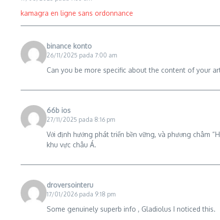
kamagra en ligne sans ordonnance
binance konto
26/11/2025 pada 7:00 am
Can you be more specific about the content of your art
66b ios
27/11/2025 pada 8:16 pm
Với định hướng phát triển bền vững, và phương châm “H
khu vực châu Á.
droversointeru
17/01/2026 pada 9:18 pm
Some genuinely superb info , Gladiolus I noticed this.