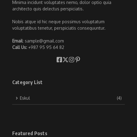
Minima incidunt voluptates nemo, dolor optio quia
architecto quis delectus perspiciatis.
Nobis atque id hic neque possimus voluptatum
voluptatibus tenetur, perspiciatis consequuntur.
Email
: sample@gmail.com
Call Us:
+987 95 95 64 82
Category List
Eskul
(4)
Featured Posts