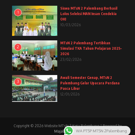
Siswa MTsN 2 Palembang Berhasil
1
Lolos Seleksi MAN Insan Cendekia
OKI
10/03/2026
MTsN 2 Palembang Tertibkan
2
Simulasi TKA Tahun Pelajaran 2025–
2026
23/02/2026
Awali Semester Genap, MTsN 2
3
Palembang Gelar Upacara Perdana
Pasca Libur
12/01/2026
Copyright © 2026 Website MTsN 2 Kota Palembang | Powered by
WA PTSP MTSN 2Palembang
Majalah Berita X