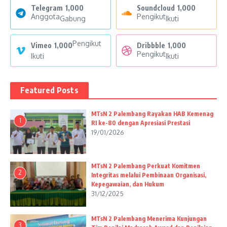
Telegram
1,000
Soundcloud
1,000
Anggota
Pengikut
Gabung
Ikuti
Pengikut
Vimeo
1,000
Dribbble
1,000
Pengikut
Ikuti
Ikuti
Featured Posts
MTsN 2 Palembang Rayakan HAB Kemenag
1
RI ke-80 dengan Apresiasi Prestasi
19/01/2026
MTsN 2 Palembang Perkuat Komitmen
2
Integritas melalui Pembinaan Organisasi,
Kepegawaian, dan Hukum
31/12/2025
MTsN 2 Palembang Menerima Kunjungan
3