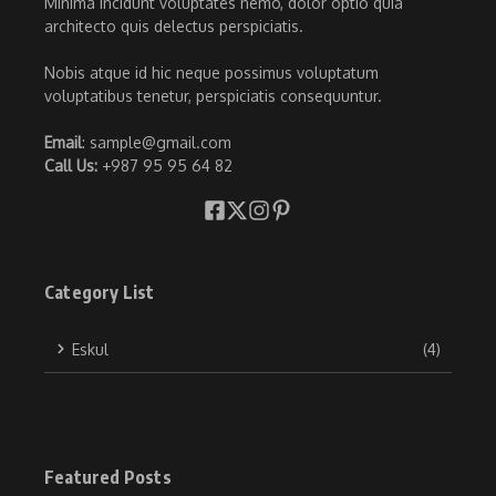
Minima incidunt voluptates nemo, dolor optio quia
architecto quis delectus perspiciatis.
Nobis atque id hic neque possimus voluptatum
voluptatibus tenetur, perspiciatis consequuntur.
Email
: sample@gmail.com
Call Us:
+987 95 95 64 82
Category List
Eskul
(4)
Featured Posts