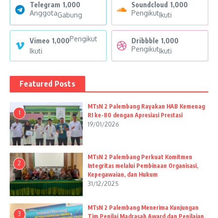
Telegram
1,000
Soundcloud
1,000
Anggota
Pengikut
Gabung
Ikuti
Pengikut
Vimeo
1,000
Dribbble
1,000
Pengikut
Ikuti
Ikuti
Featured Posts
MTsN 2 Palembang Rayakan HAB Kemenag
1
RI ke-80 dengan Apresiasi Prestasi
19/01/2026
MTsN 2 Palembang Perkuat Komitmen
2
Integritas melalui Pembinaan Organisasi,
Kepegawaian, dan Hukum
31/12/2025
MTsN 2 Palembang Menerima Kunjungan
3
Tim Penilai Madrasah Award dan Penilaian