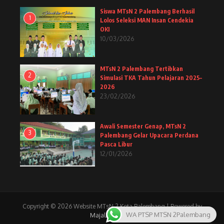
Siswa MTsN 2 Palembang Berhasil
1
Lolos Seleksi MAN Insan Cendekia
OKI
10/03/2026
MTsN 2 Palembang Tertibkan
2
Simulasi TKA Tahun Pelajaran 2025–
2026
23/02/2026
Awali Semester Genap, MTsN 2
3
Palembang Gelar Upacara Perdana
Pasca Libur
12/01/2026
Copyright © 2026 Website MTsN 2 Kota Palembang | Powered by
WA PTSP MTSN 2Palembang
Majalah Berita X