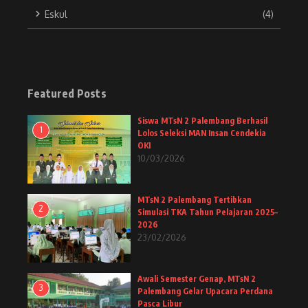
Eskul
(4)
Featured Posts
Siswa MTsN 2 Palembang Berhasil
1
Lolos Seleksi MAN Insan Cendekia
OKI
10/03/2026
MTsN 2 Palembang Tertibkan
2
Simulasi TKA Tahun Pelajaran 2025–
2026
23/02/2026
Awali Semester Genap, MTsN 2
3
Palembang Gelar Upacara Perdana
Pasca Libur