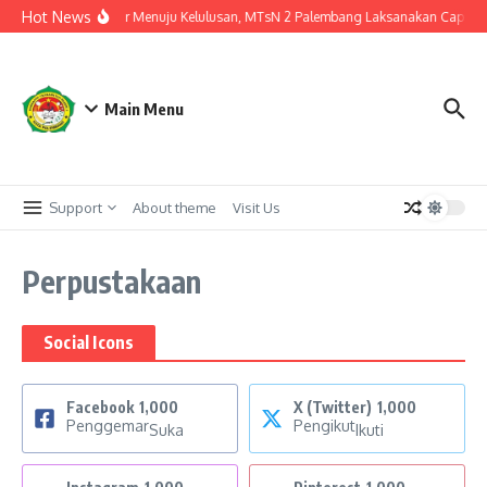
Lewati ke konten
Hot News
Langkah Akhir Menuju Kelulusan, MTsN 2 Palembang Laksanakan Cap Tiga J
Main Menu
Support
About theme
Visit Us
Perpustakaan
Social Icons
Facebook
1,000
X (Twitter)
1,000
Penggemar
Pengikut
Suka
Ikuti