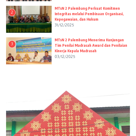
MTsN 2 Palembang Perkuat Komitmen
2
Integritas melalui Pembinaan Organisasi,
Kepegawaian, dan Hukum
31/12/2025
MTsN 2 Palembang Menerima Kunjungan
3
Tim Penilai Madrasah Award dan Penilaian
Kinerja Kepala Madrasah
03/12/2025