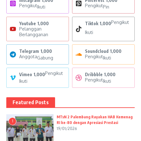
Instagram
1,000
Pinterest
1,000
Pengikut
Pengikut
Ikuti
Pin
Pengikut
Youtube
1,000
Tiktok
1,000
Pelanggan
Ikuti
Berlangganan
Telegram
1,000
Soundcloud
1,000
Anggota
Pengikut
Gabung
Ikuti
Pengikut
Vimeo
1,000
Dribbble
1,000
Pengikut
Ikuti
Ikuti
Featured Posts
MTsN 2 Palembang Rayakan HAB Kemenag
1
RI ke-80 dengan Apresiasi Prestasi
19/01/2026