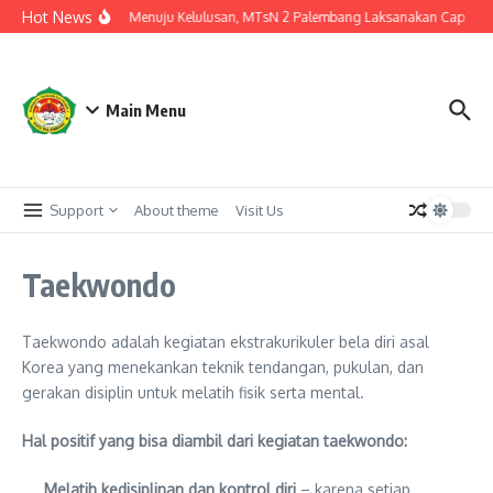
Lewati ke konten
Hot News
Langkah Akhir Menuju Kelulusan, MTsN 2 Palembang Laksanakan Cap Tiga Ja
Main Menu
Support
About theme
Visit Us
Taekwondo
Taekwondo adalah kegiatan ekstrakurikuler bela diri asal
Korea yang menekankan teknik tendangan, pukulan, dan
gerakan disiplin untuk melatih fisik serta mental.
Hal positif yang bisa diambil dari kegiatan taekwondo:
Melatih kedisiplinan dan kontrol diri
– karena setiap