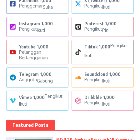
Facebook
1,000
X (Twitter)
1,000
Penggemar
Pengikut
Suka
Ikuti
Instagram
1,000
Pinterest
1,000
Pengikut
Pengikut
Ikuti
Pin
Pengikut
Youtube
1,000
Tiktok
1,000
Pelanggan
Ikuti
Berlangganan
Telegram
1,000
Soundcloud
1,000
Anggota
Pengikut
Gabung
Ikuti
Pengikut
Vimeo
1,000
Dribbble
1,000
Pengikut
Ikuti
Ikuti
Featured Posts
MTsN 2 Palembang Rayakan HAB Kemenag