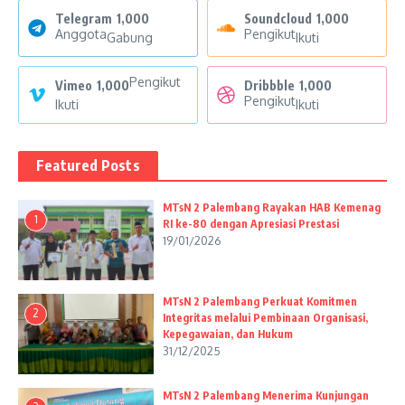
Telegram
1,000
Soundcloud
1,000
Anggota
Pengikut
Gabung
Ikuti
Pengikut
Vimeo
1,000
Dribbble
1,000
Pengikut
Ikuti
Ikuti
Featured Posts
MTsN 2 Palembang Rayakan HAB Kemenag
1
RI ke-80 dengan Apresiasi Prestasi
19/01/2026
MTsN 2 Palembang Perkuat Komitmen
2
Integritas melalui Pembinaan Organisasi,
Kepegawaian, dan Hukum
31/12/2025
MTsN 2 Palembang Menerima Kunjungan