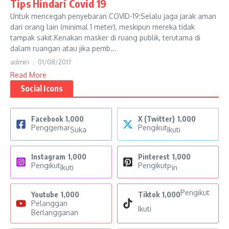
Tips Hindari Covid 19
Untuk mencegah penyebaran COVID-19:Selalu jaga jarak aman
dari orang lain (minimal 1 meter), meskipun mereka tidak
tampak sakit.Kenakan masker di ruang publik, terutama di
dalam ruangan atau jika pemb...
admin
01/08/2017
Read More
Social Icons
Facebook
1,000
X (Twitter)
1,000
Penggemar
Pengikut
Suka
Ikuti
Instagram
1,000
Pinterest
1,000
Pengikut
Pengikut
Ikuti
Pin
Pengikut
Youtube
1,000
Tiktok
1,000
Pelanggan
Ikuti
Berlangganan