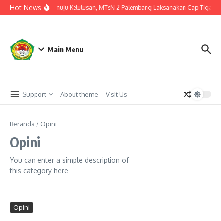
Lewati ke konten
Hot News
Langkah Akhir Menuju Kelulusan, MTsN 2 Palembang Laksanakan Cap Tiga Jari 
Main Menu
Support
About theme
Visit Us
Beranda
/
Opini
Opini
You can enter a simple description of
this category here
Opini