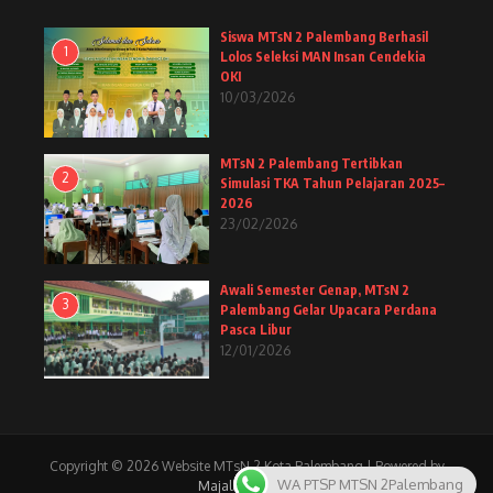
Siswa MTsN 2 Palembang Berhasil
1
Lolos Seleksi MAN Insan Cendekia
OKI
10/03/2026
MTsN 2 Palembang Tertibkan
2
Simulasi TKA Tahun Pelajaran 2025–
2026
23/02/2026
Awali Semester Genap, MTsN 2
3
Palembang Gelar Upacara Perdana
Pasca Libur
12/01/2026
Copyright © 2026 Website MTsN 2 Kota Palembang | Powered by
WA PTSP MTSN 2Palembang
Majalah Berita X