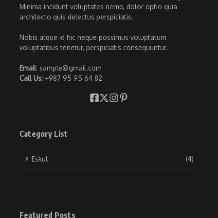
Minima incidunt voluptates nemo, dolor optio quia
architecto quis delectus perspiciatis.
Nobis atque id hic neque possimus voluptatum
voluptatibus tenetur, perspiciatis consequuntur.
Email
: sample@gmail.com
Call Us:
+987 95 95 64 82
Category List
Eskul
(4)
Featured Posts