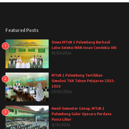
Featured Posts
Siswa MTsN 2 Palembang Berhasil
1
Lolos Seleksi MAN Insan Cendekia OKI
10/03/2026
MTsN 2 Palembang Tertibkan
2
Simulasi TKA Tahun Pelajaran 2025–
2026
23/02/2026
Awali Semester Genap, MTsN 2
3
Palembang Gelar Upacara Perdana
Pasca Libur
12/01/2026