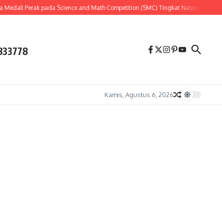
edali Perak pada Science and Math Competition (SMC) Tingkat Nasional 2026
833778
Kamis, Agustus 6, 2026