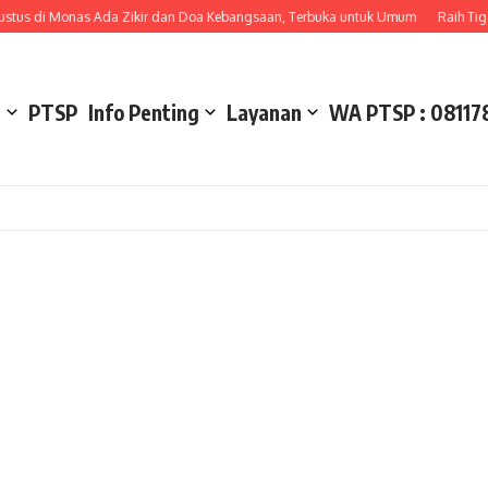
us di Monas Ada Zikir dan Doa Kebangsaan, Terbuka untuk Umum
Raih Tiga M
l
PTSP
Info Penting
Layanan
WA PTSP : 08117