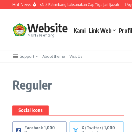
Hot News
Menuju Kelulusan, MTsN 2 Palembang Laksanakan Cap Tiga Jari Ijazah
1 Agust
Website
Kami
Link Web
Profi
MTsN 2 Palembang
Support
About theme
Visit Us
Reguler
Social Icons
Facebook
1,000
X (Twitter)
1,000