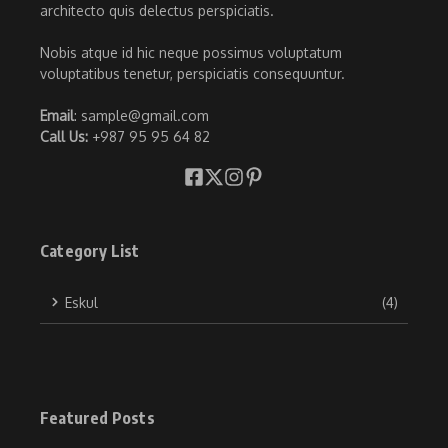
architecto quis delectus perspiciatis.
Nobis atque id hic neque possimus voluptatum
voluptatibus tenetur, perspiciatis consequuntur.
Email
: sample@gmail.com
Call Us:
+987 95 95 64 82
Category List
Eskul
(4)
Featured Posts