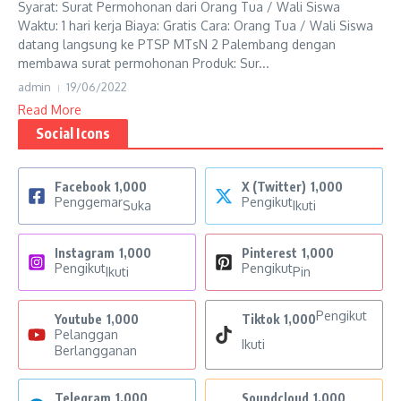
Syarat: Surat Permohonan dari Orang Tua / Wali Siswa
Waktu: 1 hari kerja Biaya: Gratis Cara: Orang Tua / Wali Siswa
datang langsung ke PTSP MTsN 2 Palembang dengan
membawa surat permohonan Produk: Sur...
admin
19/06/2022
Read More
Social Icons
Facebook
1,000
X (Twitter)
1,000
Penggemar
Pengikut
Suka
Ikuti
Instagram
1,000
Pinterest
1,000
Pengikut
Pengikut
Ikuti
Pin
Pengikut
Youtube
1,000
Tiktok
1,000
Pelanggan
Ikuti
Berlangganan
Telegram
1,000
Soundcloud
1,000