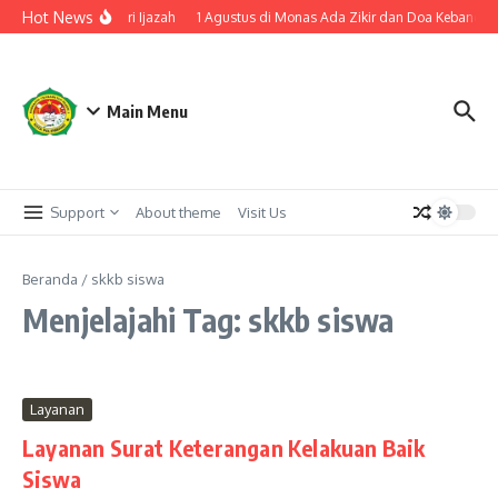
Lewati ke konten
Hot News
anakan Cap Tiga Jari Ijazah
1 Agustus di Monas Ada Zikir dan Doa Kebangsa
Main Menu
Support
About theme
Visit Us
Beranda
/
skkb siswa
Menjelajahi Tag: skkb siswa
Layanan
Layanan Surat Keterangan Kelakuan Baik
Siswa