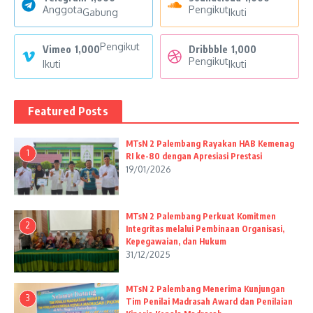
Anggota
Pengikut
Gabung
Ikuti
Pengikut
Vimeo
1,000
Dribbble
1,000
Pengikut
Ikuti
Ikuti
Featured Posts
MTsN 2 Palembang Rayakan HAB Kemenag
1
RI ke-80 dengan Apresiasi Prestasi
19/01/2026
MTsN 2 Palembang Perkuat Komitmen
2
Integritas melalui Pembinaan Organisasi,
Kepegawaian, dan Hukum
31/12/2025
MTsN 2 Palembang Menerima Kunjungan
3
Tim Penilai Madrasah Award dan Penilaian