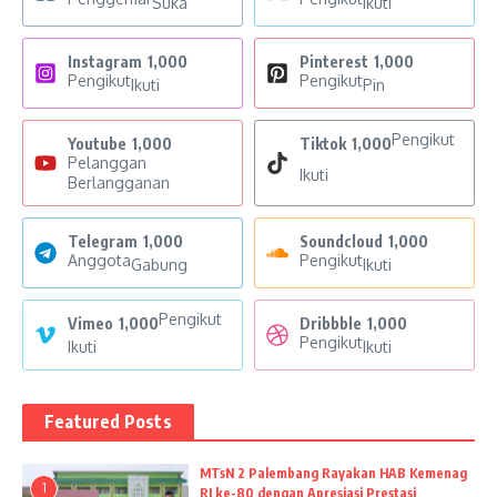
Suka
Ikuti
Instagram
1,000
Pinterest
1,000
Pengikut
Pengikut
Ikuti
Pin
Pengikut
Youtube
1,000
Tiktok
1,000
Pelanggan
Ikuti
Berlangganan
Telegram
1,000
Soundcloud
1,000
Anggota
Pengikut
Gabung
Ikuti
Pengikut
Vimeo
1,000
Dribbble
1,000
Pengikut
Ikuti
Ikuti
Featured Posts
MTsN 2 Palembang Rayakan HAB Kemenag
1
RI ke-80 dengan Apresiasi Prestasi