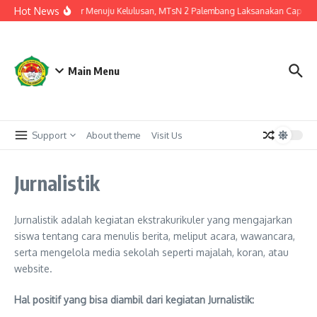
Lewati ke konten
Hot News
Langkah Akhir Menuju Kelulusan, MTsN 2 Palembang Laksanakan Cap Tiga J
Main Menu
Support
About theme
Visit Us
Jurnalistik
Jurnalistik adalah kegiatan ekstrakurikuler yang mengajarkan
siswa tentang cara menulis berita, meliput acara, wawancara,
serta mengelola media sekolah seperti majalah, koran, atau
website.
Hal positif yang bisa diambil dari kegiatan Jurnalistik: