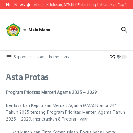
Lewati ke konten
Hot News
Langkah Akhir Menuju Kelulusan, MTsN 2 Palembang Laksanakan Cap Tiga Ja
Main Menu
Support
About theme
Visit Us
Asta Protas
Program Prioritas Menteri Agama 2025 – 2029
Berdasarkan Keputusan Menteri Agama (KMA) Nomor 244
Tahun 2025 tentang Program Prioritas Menteri Agama Tahun
2025 – 2029, menetapkan 8 Program yakni:
Kerukunan dan Cinta Kemanusiaan, Fokus pada upaya