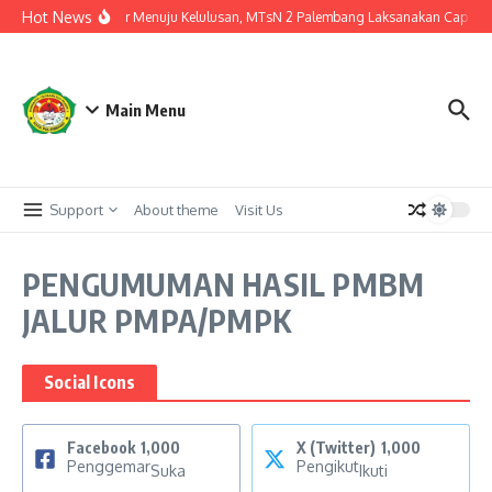
Lewati ke konten
Hot News
Langkah Akhir Menuju Kelulusan, MTsN 2 Palembang Laksanakan Cap Tiga J
Main Menu
Support
About theme
Visit Us
PENGUMUMAN HASIL PMBM
JALUR PMPA/PMPK
Social Icons
Facebook
1,000
X (Twitter)
1,000
Penggemar
Pengikut
Suka
Ikuti