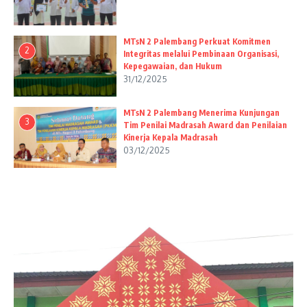
MTsN 2 Palembang Perkuat Komitmen
2
Integritas melalui Pembinaan Organisasi,
Kepegawaian, dan Hukum
31/12/2025
MTsN 2 Palembang Menerima Kunjungan
3
Tim Penilai Madrasah Award dan Penilaian
Kinerja Kepala Madrasah
03/12/2025