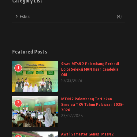
Category List
Eskul
(4)
Featured Posts
Siswa MTsN 2 Palembang Berhasil
1
Lolos Seleksi MAN Insan Cendekia
OKI
10/03/2026
MTsN 2 Palembang Tertibkan
2
Simulasi TKA Tahun Pelajaran 2025–
2026
23/02/2026
Awali Semester Genap, MTsN 2