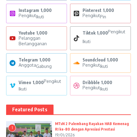
Instagram
1,000
Pinterest
1,000
Pengikut
Pengikut
Ikuti
Pin
Pengikut
Youtube
1,000
Tiktok
1,000
Pelanggan
Ikuti
Berlangganan
Telegram
1,000
Soundcloud
1,000
Anggota
Pengikut
Gabung
Ikuti
Pengikut
Vimeo
1,000
Dribbble
1,000
Pengikut
Ikuti
Ikuti
Featured Posts
MTsN 2 Palembang Rayakan HAB Kemenag
1
RI ke-80 dengan Apresiasi Prestasi
19/01/2026