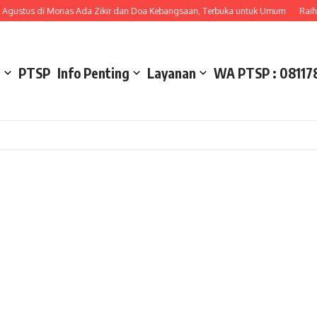
gustus di Monas Ada Zikir dan Doa Kebangsaan, Terbuka untuk Umum
Raih Ti
l
PTSP
Info Penting
Layanan
WA PTSP : 08117