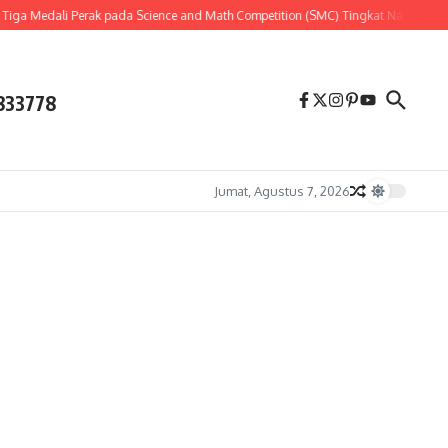
ga Medali Perak pada Science and Math Competition (SMC) Tingkat Nasional 202
833778
Jumat, Agustus 7, 2026