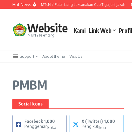
Lewati ke konten
Hot News
hir Menuju Kelulusan, MTsN 2 Palembang Laksanakan Cap Tiga Jari Ijazah
1 A
Website
Kami
Link Web
Profi
MTsN 2 Palembang
Support
About theme
Visit Us
PMBM
Social Icons
Facebook
1,000
X (Twitter)
1,000
Penggemar
Pengikut
Suka
Ikuti