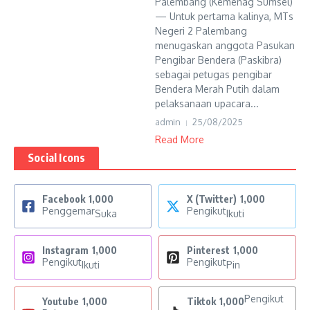
Palembang (Kemenag Sumsel)
— Untuk pertama kalinya, MTs
Negeri 2 Palembang
menugaskan anggota Pasukan
Pengibar Bendera (Paskibra)
sebagai petugas pengibar
Bendera Merah Putih dalam
pelaksanaan upacara...
admin
25/08/2025
Read More
Social Icons
Facebook
1,000
X (Twitter)
1,000
Penggemar
Pengikut
Suka
Ikuti
Instagram
1,000
Pinterest
1,000
Pengikut
Pengikut
Ikuti
Pin
Pengikut
Youtube
1,000
Tiktok
1,000