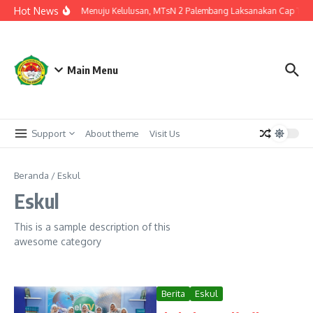
Lewati ke konten
Hot News
Langkah Akhir Menuju Kelulusan, MTsN 2 Palembang Laksanakan Cap Tiga Ja
Main Menu
Support
About theme
Visit Us
Beranda
/
Eskul
Eskul
This is a sample description of this
awesome category
Berita
Eskul