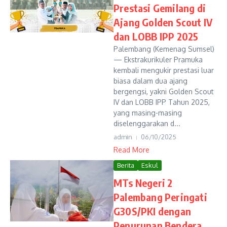
Prestasi Gemilang di
Ajang Golden Scout IV
dan LOBB IPP 2025
Palembang (Kemenag Sumsel)
— Ekstrakurikuler Pramuka
kembali mengukir prestasi luar
biasa dalam dua ajang
bergengsi, yakni Golden Scout
IV dan LOBB IPP Tahun 2025,
yang masing-masing
diselenggarakan d...
admin
06/10/2025
Read More
Berita
Eskul
MTs Negeri 2
Palembang Peringati
G30S/PKI dengan
Penurunan Bendera