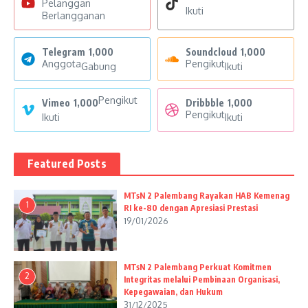
Pelanggan
Ikuti
Berlangganan
Telegram
1,000
Soundcloud
1,000
Anggota
Pengikut
Gabung
Ikuti
Pengikut
Vimeo
1,000
Dribbble
1,000
Pengikut
Ikuti
Ikuti
Featured Posts
MTsN 2 Palembang Rayakan HAB Kemenag
1
RI ke-80 dengan Apresiasi Prestasi
19/01/2026
MTsN 2 Palembang Perkuat Komitmen
2
Integritas melalui Pembinaan Organisasi,
Kepegawaian, dan Hukum
31/12/2025