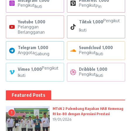
Instagram
1,000
Pinterest
1,000
Pengikut
Pengikut
Ikuti
Pin
Pengikut
Youtube
1,000
Tiktok
1,000
Pelanggan
Ikuti
Berlangganan
Telegram
1,000
Soundcloud
1,000
Anggota
Pengikut
Gabung
Ikuti
Pengikut
Vimeo
1,000
Dribbble
1,000
Pengikut
Ikuti
Ikuti
Featured Posts
MTsN 2 Palembang Rayakan HAB Kemenag
1
RI ke-80 dengan Apresiasi Prestasi
19/01/2026