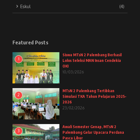
Eskul
(4)
Featured Posts
Siswa MTsN 2 Palembang Berhasil
1
Lolos Seleksi MAN Insan Cendekia
OKI
10/03/2026
MTsN 2 Palembang Tertibkan
2
Simulasi TKA Tahun Pelajaran 2025–
2026
23/02/2026
Awali Semester Genap, MTsN 2
3
Palembang Gelar Upacara Perdana
Pasca Libur