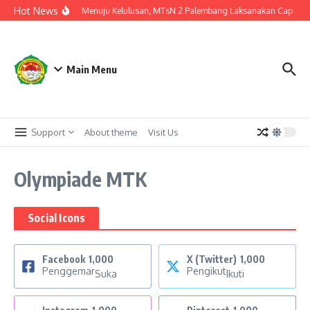
Lewati ke konten
Hot News
Langkah Akhir Menuju Kelulusan, MTsN 2 Palembang Laksanakan Cap Tiga J
Main Menu
Support
About theme
Visit Us
Olympiade MTK
Social Icons
Facebook
1,000
X (Twitter)
1,000
Penggemar
Pengikut
Suka
Ikuti