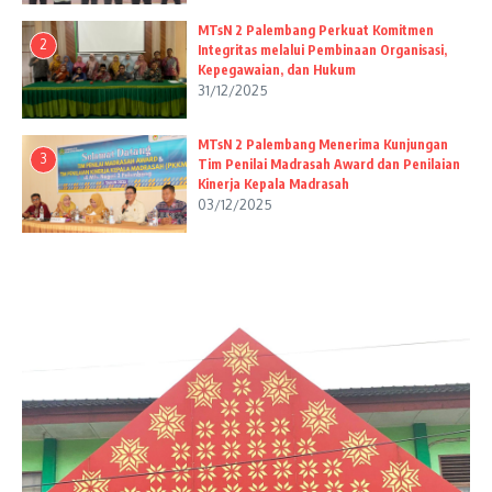
MTsN 2 Palembang Perkuat Komitmen
2
Integritas melalui Pembinaan Organisasi,
Kepegawaian, dan Hukum
31/12/2025
MTsN 2 Palembang Menerima Kunjungan
3
Tim Penilai Madrasah Award dan Penilaian
Kinerja Kepala Madrasah
03/12/2025