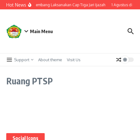
Hot News
lulusan, MTsN 2 Palembang Laksanakan Cap Tiga Jari Ijazah
1 Agustus di Mo
Main Menu
Support
About theme
Visit Us
Ruang PTSP
Social Icons