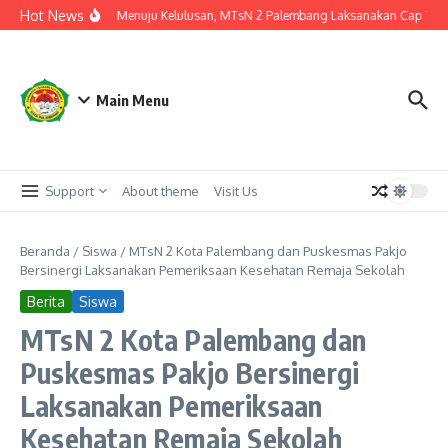
Lewati ke konten
Hot News
Langkah Akhir Menuju Kelulusan, MTsN 2 Palembang Laksanakan Cap Tiga Ja
Main Menu
Support
About theme
Visit Us
Beranda
/
Siswa
/
MTsN 2 Kota Palembang dan Puskesmas Pakjo
Bersinergi Laksanakan Pemeriksaan Kesehatan Remaja Sekolah
Berita
Siswa
MTsN 2 Kota Palembang dan
Puskesmas Pakjo Bersinergi
Laksanakan Pemeriksaan
Kesehatan Remaja Sekolah