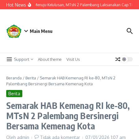
Lewati ke konten
Hot News
Langkah Akhir Menuju Kelulusan, MTsN 2 Palembang Laksanakan Cap Tiga Jar
Main Menu
Support
About theme
Visit Us
Beranda
/
Berita
/
Semarak HAB Kemenag RI ke-80, MTsN 2
Palembang Bersinergi Bersama Kemenag Kota
Berita
Semarak HAB Kemenag RI ke-80,
MTsN 2 Palembang Bersinergi
Bersama Kemenag Kota
Oleh
admin
Tidak ada komentar
07/01/2026
1:07 am