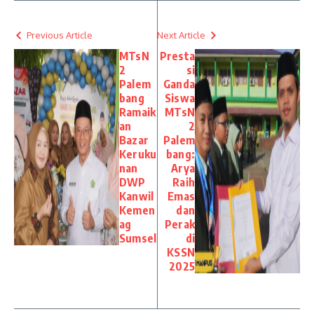
Previous Article
Next Article
MTsN
Presta
2
si
Palem
Ganda
bang
Siswa
Ramaik
MTsN
an
2
Bazar
Palem
Keruku
bang:
nan
Arya
DWP
Raih
Kanwil
Emas
Kemen
dan
ag
Perak
Sumsel
di
KSSN
2025