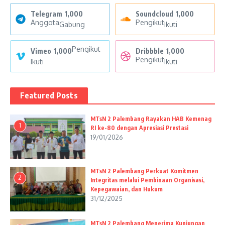
Telegram
1,000
Soundcloud
1,000
Anggota
Pengikut
Gabung
Ikuti
Pengikut
Vimeo
1,000
Dribbble
1,000
Pengikut
Ikuti
Ikuti
Featured Posts
MTsN 2 Palembang Rayakan HAB Kemenag
1
RI ke-80 dengan Apresiasi Prestasi
19/01/2026
MTsN 2 Palembang Perkuat Komitmen
2
Integritas melalui Pembinaan Organisasi,
Kepegawaian, dan Hukum
31/12/2025
MTsN 2 Palembang Menerima Kunjungan