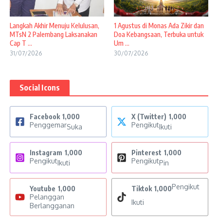
Langkah Akhir Menuju Kelulusan,
1 Agustus di Monas Ada Zikir dan
MTsN 2 Palembang Laksanakan
Doa Kebangsaan, Terbuka untuk
Cap T ...
Um ...
31/07/2026
30/07/2026
Social Icons
Facebook
1,000
X (Twitter)
1,000
Penggemar
Pengikut
Suka
Ikuti
Instagram
1,000
Pinterest
1,000
Pengikut
Pengikut
Ikuti
Pin
Pengikut
Youtube
1,000
Tiktok
1,000
Pelanggan
Ikuti
Berlangganan