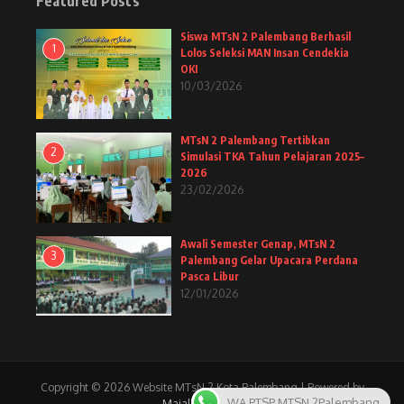
Featured Posts
Siswa MTsN 2 Palembang Berhasil
1
Lolos Seleksi MAN Insan Cendekia
OKI
10/03/2026
MTsN 2 Palembang Tertibkan
2
Simulasi TKA Tahun Pelajaran 2025–
2026
23/02/2026
Awali Semester Genap, MTsN 2
3
Palembang Gelar Upacara Perdana
Pasca Libur
12/01/2026
Copyright © 2026 Website MTsN 2 Kota Palembang | Powered by
WA PTSP MTSN 2Palembang
Majalah Berita X