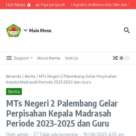
Lewati ke konten
Hot News
bang Laksanakan Cap Tiga Jari Ijazah
1 Agustus di Monas Ada Zikir dan Doa
Main Menu
Support
About theme
Visit Us
Beranda
/
Berita
/
MTs Negeri 2 Palembang Gelar Perpisahan
Kepala Madrasah Periode 2023-2025 dan Guru
Berita
MTs Negeri 2 Palembang Gelar
Perpisahan Kepala Madrasah
Periode 2023-2025 dan Guru
Oleh
admin
Tidak ada komentar
19/08/2025
6:35 am