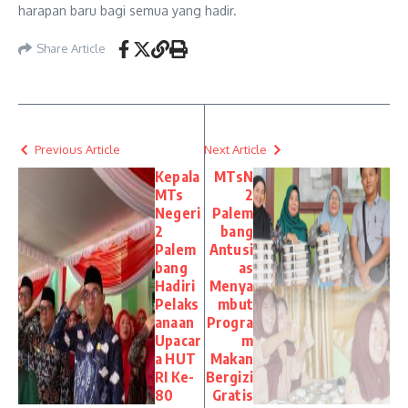
harapan baru bagi semua yang hadir.
Share Article
Previous Article
Next Article
Kepala
MTsN
MTs
2
Negeri
Palem
2
bang
Palem
Antusi
bang
as
Hadiri
Menya
Pelaks
mbut
anaan
Progra
Upacar
m
a HUT
Makan
RI Ke-
Bergizi
80
Gratis