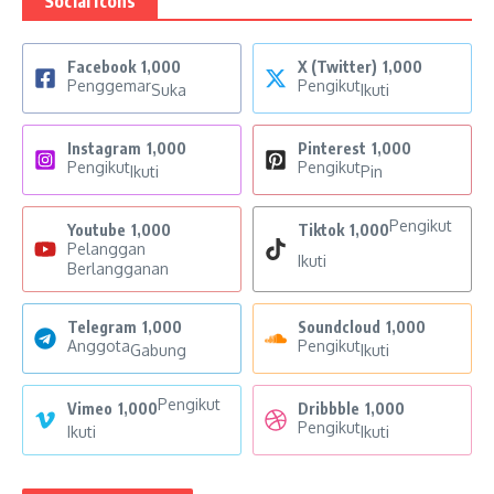
Social Icons
Facebook
1,000
X (Twitter)
1,000
Penggemar
Pengikut
Suka
Ikuti
Instagram
1,000
Pinterest
1,000
Pengikut
Pengikut
Ikuti
Pin
Pengikut
Youtube
1,000
Tiktok
1,000
Pelanggan
Ikuti
Berlangganan
Telegram
1,000
Soundcloud
1,000
Anggota
Pengikut
Gabung
Ikuti
Pengikut
Vimeo
1,000
Dribbble
1,000
Pengikut
Ikuti
Ikuti