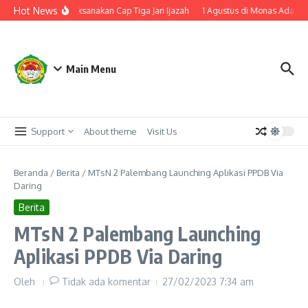
Lewati ke konten
Hot News
sN 2 Palembang Laksanakan Cap Tiga Jari Ijazah
1 Agustus di Monas Ada Zik
Main Menu
Support
About theme
Visit Us
Beranda
/
Berita
/
MTsN 2 Palembang Launching Aplikasi PPDB Via
Daring
Berita
MTsN 2 Palembang Launching
Aplikasi PPDB Via Daring
Oleh
Tidak ada komentar
27/02/2023
7:34 am