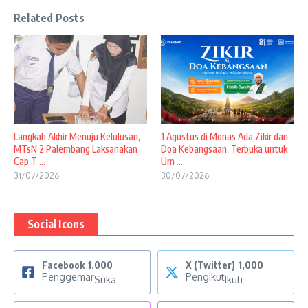
Related Posts
Langkah Akhir Menuju Kelulusan,
1 Agustus di Monas Ada Zikir dan
MTsN 2 Palembang Laksanakan
Doa Kebangsaan, Terbuka untuk
Cap T ...
Um ...
31/07/2026
30/07/2026
Social Icons
Facebook
1,000
X (Twitter)
1,000
Penggemar
Pengikut
Suka
Ikuti