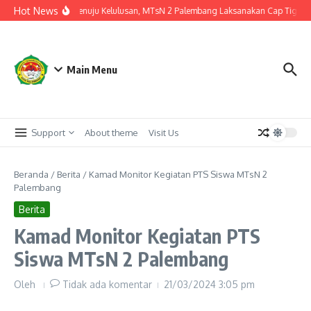
Lewati ke konten
Hot News
Langkah Akhir Menuju Kelulusan, MTsN 2 Palembang Laksanakan Cap Tiga Jari
Main Menu
Support
About theme
Visit Us
Beranda
/
Berita
/
Kamad Monitor Kegiatan PTS Siswa MTsN 2
Palembang
Berita
Kamad Monitor Kegiatan PTS
Siswa MTsN 2 Palembang
Oleh
Tidak ada komentar
21/03/2024
3:05 pm