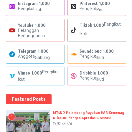
Instagram
1,000
Pinterest
1,000
Pengikut
Pengikut
Ikuti
Pin
Pengikut
Youtube
1,000
Tiktok
1,000
Pelanggan
Ikuti
Berlangganan
Telegram
1,000
Soundcloud
1,000
Anggota
Pengikut
Gabung
Ikuti
Pengikut
Vimeo
1,000
Dribbble
1,000
Pengikut
Ikuti
Ikuti
Featured Posts
MTsN 2 Palembang Rayakan HAB Kemenag
1
RI ke-80 dengan Apresiasi Prestasi
19/01/2026