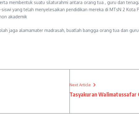
 serta membentuk suatu silaturahmi antara orang tua , guru dan ten
iswi yang telah menyelesaikan pendidikan mereka di MTsN 2 Kota P
 non akademik
aplah jaga alamamater madrasah, buatlah bangga orang tua dan guru ka
Next Article
Tasyakuran Walimatussafar 