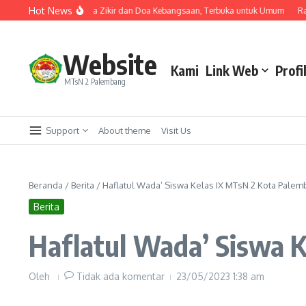
Lewati ke konten
Hot News
gustus di Monas Ada Zikir dan Doa Kebangsaan, Terbuka untuk Umum
Raih Ti
Website
Kami
Link Web
Profi
MTsN 2 Palembang
Support
About theme
Visit Us
Beranda
/
Berita
/
Haflatul Wada’ Siswa Kelas IX MTsN 2 Kota Pale
Berita
Haflatul Wada’ Siswa 
Oleh
Tidak ada komentar
23/05/2023
1:38 am