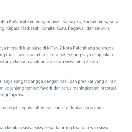
ri oleh KaKanwil Kemenag Sumsel, Kabag TU, KanKemenag Kota
 Kepala Madrasah, Komite, Guru, Pegawai, dan seluruh
inya menjadi luar biasa di MTsN 2 Kota Palembang sehingga
rang tua siswa siswi mtsn 2 kota palembang saya ucapapkan
tentunya kepada anak-anaku siswa siswi mtsn 2 kota
s, saya sangat bangga dengan hasil dan predikat yang di raih
n ke jenjang tempat favorit dan terus meningkatkan prestasi
nggi.”ujarnya
man teguh kepada allah swt dan kita doakan juga pada
an kembali siswa-siswi kepada orang tua atau wali siswi