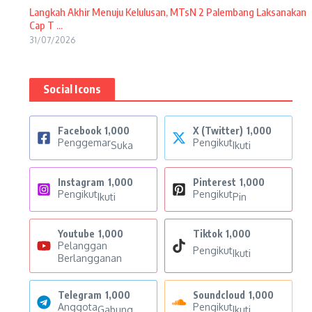
Langkah Akhir Menuju Kelulusan, MTsN 2 Palembang Laksanakan
Cap T ...
31/07/2026
Social Icons
Facebook
1,000
X (Twitter)
1,000
Penggemar
Pengikut
Suka
Ikuti
Instagram
1,000
Pinterest
1,000
Pengikut
Pengikut
Ikuti
Pin
Youtube
1,000
Tiktok
1,000
Pelanggan
Pengikut
Ikuti
Berlangganan
Telegram
1,000
Soundcloud
1,000
Anggota
Pengikut
Gabung
Ikuti