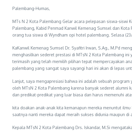
Palembang-Humas,
MTs N 2 Kota Palembang Gelar acara pelepasan siswa-siswi K
Palembang, Kabid Penmad Kanwil Kemenag Sumsel dan Kota P
orang tua siswa di Wyndham opi hotel palembang. Selasa (23
KaKanwil Kemenag Sumsel Dr. Syafitri Irwan, S.Ag., M.Pd men
menghasilkan sederet prestasi di MTsN 2 Kota Palembang ini y
terimasih yang telah memilih pilihan tepat mempercayakan an
palembang yang sangat saya sayangi hari ini akan di lepas unt
Lanjut, saya mengapresiasi bahwa ini adalah sebuah program y
oleh MTsN 2 Kota Palembang karena banyak sederet alumni kali
dan predikat-predikat yang luar biasa dan harus memenuhi atas 
kita doakan anak-anak kita kemanapun mereka menuntut ilmu 
saatnya nanti mereka dapat meraih sukses didunia maupun di a
Kepala MTsN 2 Kota Palembang Drs. Iskandar, M.Si mengatakan 