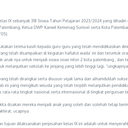
elas IX sebanyak 318 Siswa Tahun Pelajaran 2023/2024 yang dihadi
alembang, Ketua DWP Kanwil Kemenag Sumsel serta Kota Palembang,
/05).
gatakan terima kasih kepada guru-guru yang telah mendidikasikan dir
ang telah disampaikan di kegiatan haflatul wada’ ini dan teruntuk o
ak-anak nya untuk menjadi siswa siswi mtsn 2 kota palembang , dan 
uk melanjutkan sekolah ke jenjang yang lebih tinggi lagi. “ungkapnya
ang telah dirangkai serta disusun sejak lama dan alhamdulilah sukse
 ini yang mengikuti wisuda yang telah terpilih melanjutkan pendidika
rata-rata tingkat nasional serta internasional di tingkat perguruan ti
kita doakan mereka menjadi anak yang soleh dan solehah tetap beri
khirat. ucapnya
tujuan dilaksanakan perpisahan kelas IX ini adalah untuk menyerahk