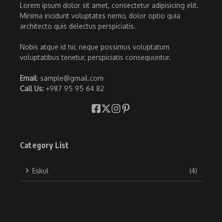
Lorem ipsum dolor sit amet, consectetur adipisicing elit.
Minima incidunt voluptates nemo, dolor optio quia
architecto quis delectus perspiciatis.
Nobis atque id hic neque possimus voluptatum
voluptatibus tenetur, perspiciatis consequuntur.
Email
: sample@gmail.com
Call Us:
+987 95 95 64 82
Category List
Eskul
(4)