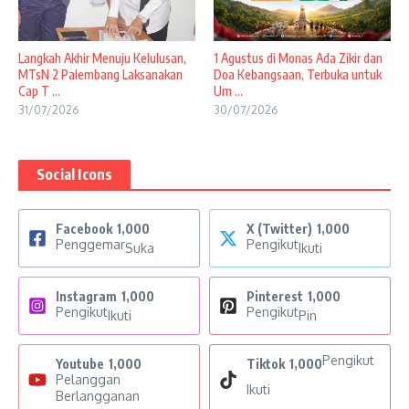
Langkah Akhir Menuju Kelulusan,
1 Agustus di Monas Ada Zikir dan
MTsN 2 Palembang Laksanakan
Doa Kebangsaan, Terbuka untuk
Cap T ...
Um ...
31/07/2026
30/07/2026
Social Icons
Facebook
1,000
X (Twitter)
1,000
Penggemar
Pengikut
Suka
Ikuti
Instagram
1,000
Pinterest
1,000
Pengikut
Pengikut
Ikuti
Pin
Pengikut
Youtube
1,000
Tiktok
1,000
Pelanggan
Ikuti
Berlangganan