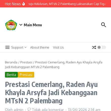
Lewati ke konten
Hot News
Langkah Akhir Menuju Kelulusan, MTsN 2 Palembang Laksanakan Cap Tiga Jari I
Main Menu
Support
About theme
Visit Us
Beranda
/
Prestasi
/
Prestasi Cemerlang, Raden Ayu Khayla Arsyfa
Jadi Kebanggaan MTsN 2 Palembang
Berita
Prestasi
Prestasi Cemerlang, Raden Ayu
Khayla Arsyfa Jadi Kebanggaan
MTsN 2 Palembang
Oleh
admin
Tidak ada komentar
13/04/2026
2:34 am