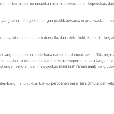
kan ini bertujuan menanamkan nilai-nilai kedisiplinan, kepedulian, 
n yang benar, dilanjutkan dengan praktik bersama di area wastafel m
enyakit menular seperti diare, flu, dan infeksi kulit. Selain itu, keg
ci tangan adalah hal sederhana namun berdampak besar. “Kita ingin
sehat, dan itu bisa dimulai dari hal kecil—seperti mencuci tangan, 
 lingkungan sekolah, dan mewujudkan
madrasah ramah anak
, yang tid
2 Palembang menunjukkan bahwa
perubahan besar bisa dimulai dari ke