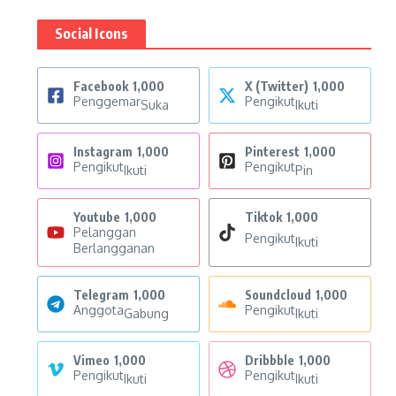
Social Icons
Facebook
1,000
X (Twitter)
1,000
Penggemar
Pengikut
Suka
Ikuti
Instagram
1,000
Pinterest
1,000
Pengikut
Pengikut
Ikuti
Pin
Youtube
1,000
Tiktok
1,000
Pelanggan
Pengikut
Ikuti
Berlangganan
Telegram
1,000
Soundcloud
1,000
Anggota
Pengikut
Gabung
Ikuti
Vimeo
1,000
Dribbble
1,000
Pengikut
Pengikut
Ikuti
Ikuti