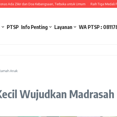
 Zikir dan Doa Kebangsaan, Terbuka untuk Umum
Raih Tiga Medali Perak pada
l
PTSP
Info Penting
Layanan
WA PTSP : 08117
 Ramah Anak
 Kecil Wujudkan Madrasa