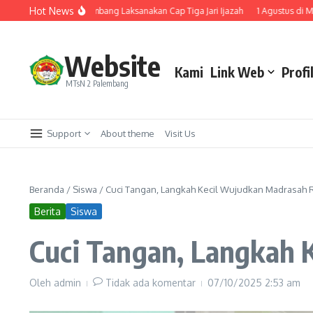
Lewati ke konten
Hot News
, MTsN 2 Palembang Laksanakan Cap Tiga Jari Ijazah
1 Agustus di Monas Ada
Website
Kami
Link Web
Profi
MTsN 2 Palembang
Support
About theme
Visit Us
Beranda
/
Siswa
/
Cuci Tangan, Langkah Kecil Wujudkan Madrasah
Berita
Siswa
Cuci Tangan, Langkah
Oleh
admin
Tidak ada komentar
07/10/2025
2:53 am