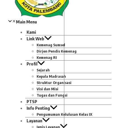
Main Menu
Kami
Link Web
Kemenag Sumsel
Dirjen Pendis Kemenag
Kemenag RI
Profil
Sejarah
Kepala Madrasah
Struktur Organisasi
Visi dan Misi
Tugas dan Fungsi
PTSP
Info Penting
Pengumuman Kelulusan Kelas IX
Layanan
Jenis Layanan