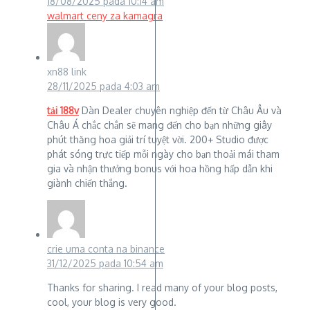
18/08/2025 pada 10:14 am
walmart ceny za kamagra
xn88 link
28/11/2025 pada 4:03 am
tải 188v
Dàn Dealer chuyên nghiệp đến từ Châu Âu và
Châu Á chắc chắn sẽ mang đến cho bạn những giây
phút thăng hoa giải trí tuyệt vời. 200+ Studio được
phát sóng trực tiếp mỗi ngày cho bạn thoải mái tham
gia và nhận thưởng bonus với hoa hồng hấp dẫn khi
giành chiến thắng.
crie uma conta na binance
31/12/2025 pada 10:54 am
Thanks for sharing. I read many of your blog posts,
cool, your blog is very good.