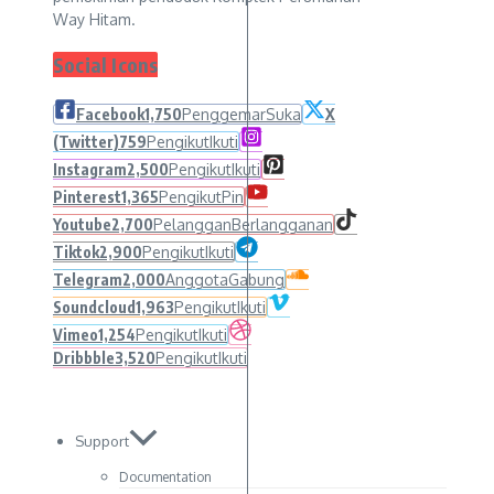
Way Hitam.
Social Icons
Facebook
1,750
Penggemar
Suka
X
(Twitter)
759
Pengikut
Ikuti
Instagram
2,500
Pengikut
Ikuti
Pinterest
1,365
Pengikut
Pin
Youtube
2,700
Pelanggan
Berlangganan
Tiktok
2,900
Pengikut
Ikuti
Telegram
2,000
Anggota
Gabung
Soundcloud
1,963
Pengikut
Ikuti
Vimeo
1,254
Pengikut
Ikuti
Dribbble
3,520
Pengikut
Ikuti
Support
Documentation