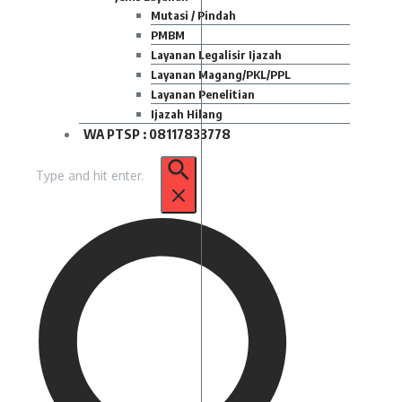
Mutasi / Pindah
PMBM
Layanan Legalisir Ijazah
Layanan Magang/PKL/PPL
Layanan Penelitian
Ijazah Hilang
WA PTSP : 08117833778
Pencarian
untuk: