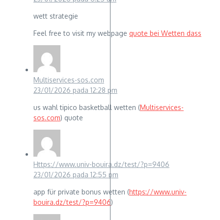
wett strategie
Feel free to visit my webpage
quote bei Wetten dass
Multiservices-sos.com
23/01/2026 pada 12:28 pm
us wahl tipico basketball wetten (
Multiservices-
sos.com
) quote
Https://www.univ-bouira.dz/test/?p=9406
23/01/2026 pada 12:55 pm
app für private bonus wetten (
https://www.univ-
bouira.dz/test/?p=9406
)