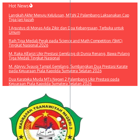
Lewati
Hot News
ke
Langkah Akhir Menuju Kelulusan, MTsN 2 Palembang Laksanakan Cap
konten
Tiga Jari Ijazah
1 Agustus di Monas Ada Zikir dan Doa Kebangsaan, Terbuka untuk
Umum
Raih Tiga Medali Perak pada Science and Math Competition (SMC)
Tingkat Nasional 2026
M. Raka Alfarizi Ukir Prestasi Gemilang di Dunia Renang, Bawa Pulang
Tiga Medali Tingkat Nasional
M. Abiyyu Syauqi Tampil Gemilang, Sumbangkan Dua Prestasi Karate
pada Kejuaraan Piala Kapolda Sumatera Selatan 2026
Dua Karateka Muda MTs Negeri 2 Palembang Ukir Prestasi pada
Kejuaraan Piala Kapolda Sumatera Selatan 2026