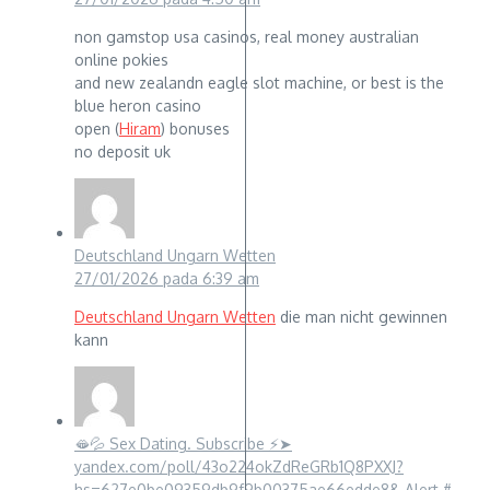
non gamstop usa casinos, real money australian
online pokies
and new zealandn eagle slot machine, or best is the
blue heron casino
open (
Hiram
) bonuses
no deposit uk
Deutschland Ungarn Wetten
27/01/2026 pada 6:39 am
Deutschland Ungarn Wetten
die man nicht gewinnen
kann
🫦💦 Sex Dating. Subscribe ⚡➤
yandex.com/poll/43o224okZdReGRb1Q8PXXJ?
hs=627e0be09359db9f9b00375ae66edde8& Alert #