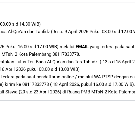
 08.00 s.d 14.30 WIB)
a Al-Qur’an dan Tahfidz ( 6 s.d 9 April 2026 Pukul 08.00 s.d 12.0
6 Pukul 16.00 s.d 17.00 WIB) melalui
EMAIL
yang tertera pada saat
P MTsN 2 Kota Palembang
08117833778.
akan Lulus Tes Baca Al-Qur’an dan Tes Tahfidz ( 13 s.d 15 April 2
 April 2026 pukul 08.00 s.d 13.00 WIB)
tertera pada saat pendaftaran online
/ melalui
WA PTSP
dengan ca
n
) kirim ke 08117833778
( 18 April 2026, pukul 16.00 s.d 17.00 WIB)
.
ali Siswa (20 s.d 23 April 2026) di Ruang PMB MTsN 2 Kota Palemb