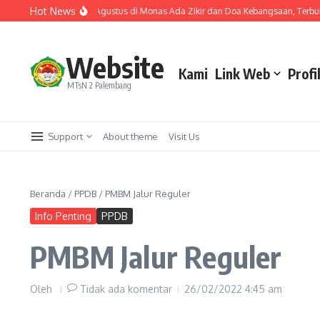
Hot News
ga Jari Ijazah
1 Agustus di Monas Ada Zikir dan Doa Kebangsaan, Terbuka 
Website
Kami
Link Web
Profi
MTsN 2 Palembang
Support
About theme
Visit Us
Beranda
/
PPDB
/
PMBM Jalur Reguler
Info Penting
PPDB
PMBM Jalur Reguler
Oleh
Tidak ada komentar
26/02/2022
4:45 am