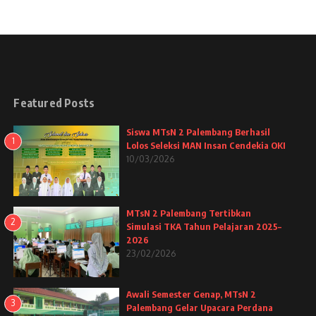
Featured Posts
Siswa MTsN 2 Palembang Berhasil
1
Lolos Seleksi MAN Insan Cendekia OKI
10/03/2026
MTsN 2 Palembang Tertibkan
2
Simulasi TKA Tahun Pelajaran 2025–
2026
23/02/2026
Awali Semester Genap, MTsN 2
3
Palembang Gelar Upacara Perdana