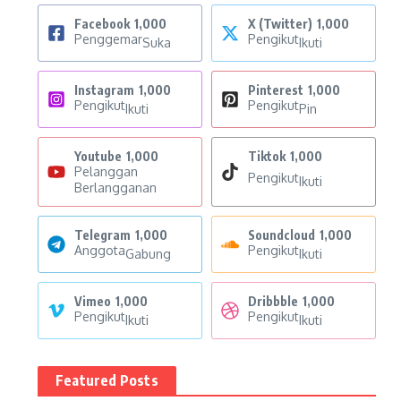
Facebook
1,000
X (Twitter)
1,000
Penggemar
Pengikut
Suka
Ikuti
Instagram
1,000
Pinterest
1,000
Pengikut
Pengikut
Ikuti
Pin
Youtube
1,000
Tiktok
1,000
Pelanggan
Pengikut
Ikuti
Berlangganan
Telegram
1,000
Soundcloud
1,000
Anggota
Pengikut
Gabung
Ikuti
Vimeo
1,000
Dribbble
1,000
Pengikut
Pengikut
Ikuti
Ikuti
Featured Posts