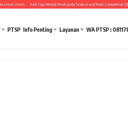
untuk Umum
Raih Tiga Medali Perak pada Science and Math Competition (SMC)
l
PTSP
Info Penting
Layanan
WA PTSP : 08117