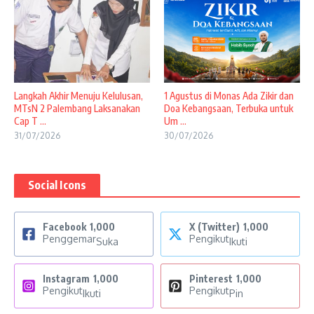
Langkah Akhir Menuju Kelulusan,
1 Agustus di Monas Ada Zikir dan
MTsN 2 Palembang Laksanakan
Doa Kebangsaan, Terbuka untuk
Cap T ...
Um ...
31/07/2026
30/07/2026
Social Icons
Facebook
1,000
X (Twitter)
1,000
Penggemar
Pengikut
Suka
Ikuti
Instagram
1,000
Pinterest
1,000
Pengikut
Pengikut
Ikuti
Pin