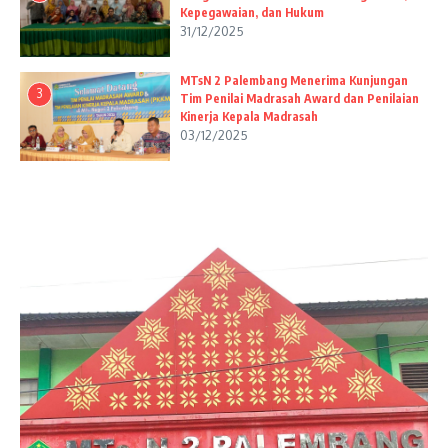
Kepegawaian, dan Hukum
31/12/2025
MTsN 2 Palembang Menerima Kunjungan
3
Tim Penilai Madrasah Award dan Penilaian
Kinerja Kepala Madrasah
03/12/2025