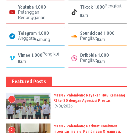
Pengikut
Youtube
1,000
Tiktok
1,000
Pelanggan
Ikuti
Berlangganan
Telegram
1,000
Soundcloud
1,000
Anggota
Pengikut
Gabung
Ikuti
Pengikut
Vimeo
1,000
Dribbble
1,000
Pengikut
Ikuti
Ikuti
Featured Posts
MTsN 2 Palembang Rayakan HAB Kemenag
1
RI ke-80 dengan Apresiasi Prestasi
19/01/2026
MTsN 2 Palembang Perkuat Komitmen
2
Integritas melalui Pembinaan Organisasi,