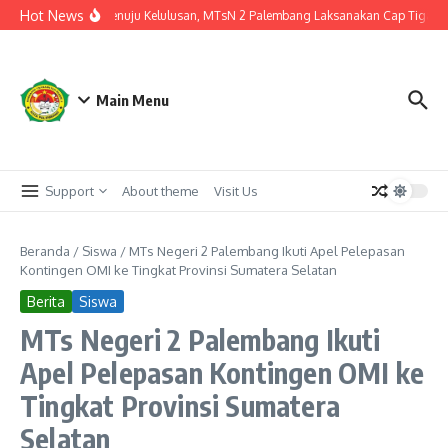
Lewati ke konten
Hot News
Langkah Akhir Menuju Kelulusan, MTsN 2 Palembang Laksanakan Cap Tiga Jari 
Main Menu
Support
About theme
Visit Us
Beranda
/
Siswa
/
MTs Negeri 2 Palembang Ikuti Apel Pelepasan
Kontingen OMI ke Tingkat Provinsi Sumatera Selatan
Berita
Siswa
MTs Negeri 2 Palembang Ikuti
Apel Pelepasan Kontingen OMI ke
Tingkat Provinsi Sumatera
Selatan