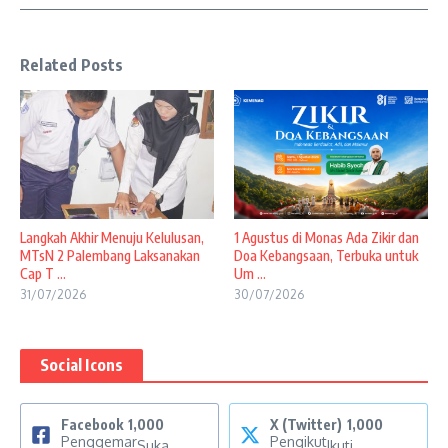
Related Posts
Langkah Akhir Menuju Kelulusan,
1 Agustus di Monas Ada Zikir dan
MTsN 2 Palembang Laksanakan
Doa Kebangsaan, Terbuka untuk
Cap T ...
Um ...
31/07/2026
30/07/2026
Social Icons
Facebook
1,000
X (Twitter)
1,000
Penggemar
Pengikut
Suka
Ikuti