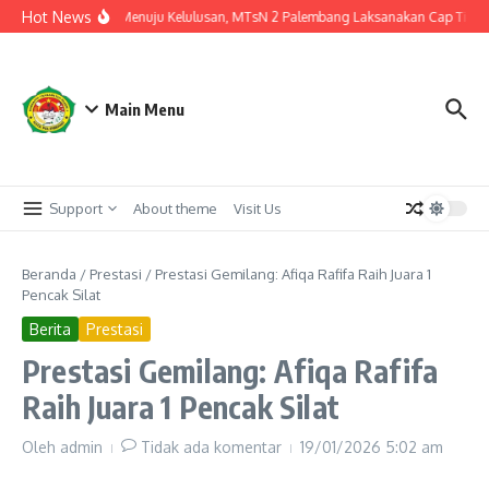
Lewati ke konten
Hot News
Langkah Akhir Menuju Kelulusan, MTsN 2 Palembang Laksanakan Cap Tiga Jar
Main Menu
Support
About theme
Visit Us
Beranda
/
Prestasi
/
Prestasi Gemilang: Afiqa Rafifa Raih Juara 1
Pencak Silat
Berita
Prestasi
Prestasi Gemilang: Afiqa Rafifa
Raih Juara 1 Pencak Silat
Oleh
admin
Tidak ada komentar
19/01/2026
5:02 am