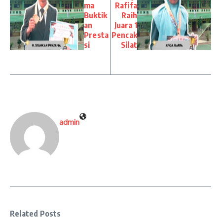
ma
Rafifa
Buktik
Raih
an
Juara 1
Presta
Pencak
si
Silat
admin
Related Posts