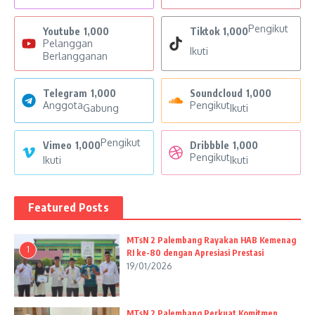
Pengikut
Youtube
1,000
Tiktok
1,000
Pelanggan
Ikuti
Berlangganan
Telegram
1,000
Soundcloud
1,000
Anggota
Pengikut
Gabung
Ikuti
Pengikut
Vimeo
1,000
Dribbble
1,000
Pengikut
Ikuti
Ikuti
Featured Posts
MTsN 2 Palembang Rayakan HAB Kemenag
1
RI ke-80 dengan Apresiasi Prestasi
19/01/2026
MTsN 2 Palembang Perkuat Komitmen