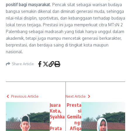
positif bagi masyarakat
. Pencak silat sebagai warisan budaya
bangsa semakin dikenal dan diminati generasi muda, sehingga
nilai-nilai disiplin, sportivitas, dan kebanggaan terhadap budaya
lokal terus terjaga. Prestasi ini juga memperkuat citra MTsN 2
Palembang sebagai madrasah yang tidak hanya unggul dalam
akademik, tetapi juga mampu mencetak generasi berkarakter,
berprestasi, dan berdaya saing di tingkat kota maupun
nasional.
Share Article
Previous Article
Next Article
Juara
Presta
Kota,
si
Syahka
Gemila
r
ng:
Prata
Afiqa