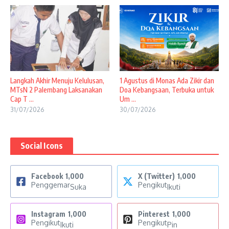
Langkah Akhir Menuju Kelulusan,
1 Agustus di Monas Ada Zikir dan
MTsN 2 Palembang Laksanakan
Doa Kebangsaan, Terbuka untuk
Cap T ...
Um ...
31/07/2026
30/07/2026
Social Icons
Facebook
1,000
X (Twitter)
1,000
Penggemar
Pengikut
Suka
Ikuti
Instagram
1,000
Pinterest
1,000
Pengikut
Pengikut
Ikuti
Pin