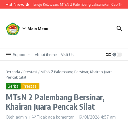
Lewati ke konten
Hot News
Langkah Akhir Menuju Kelulusan, MTsN 2 Palembang Laksanakan Cap Tiga Jari
Main Menu
Support
About theme
Visit Us
Beranda
/
Prestasi
/
MTsN 2 Palembang Bersinar, Khairan Juara
Pencak Silat
Berita
Prestasi
MTsN 2 Palembang Bersinar,
Khairan Juara Pencak Silat
Oleh
admin
Tidak ada komentar
19/01/2026
4:57 am