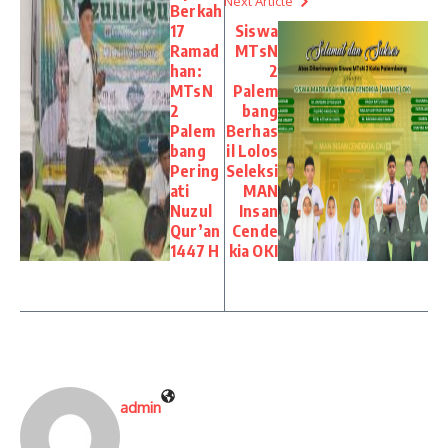
Next Article
Berkah
17
Siswa
Ramad
MTsN
han:
2
MTsN
Palem
2
bang
Palem
Berhas
bang
il Lolos
Pering
Seleksi
ati
MAN
Nuzul
Insan
Qur’an
Cende
1447 H
kia OKI
admin