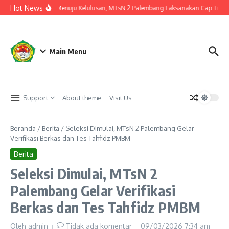
Lewati ke konten
Hot News
Langkah Akhir Menuju Kelulusan, MTsN 2 Palembang Laksanakan Cap Tiga Jar
Main Menu
Support
About theme
Visit Us
Beranda
/
Berita
/
Seleksi Dimulai, MTsN 2 Palembang Gelar
Verifikasi Berkas dan Tes Tahfidz PMBM
Berita
Seleksi Dimulai, MTsN 2
Palembang Gelar Verifikasi
Berkas dan Tes Tahfidz PMBM
Oleh
admin
Tidak ada komentar
09/03/2026
7:34 am