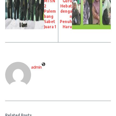
MTsN
Guru
2
Hebat
Palem
denga
bang
n
Sabet
Penuh
Juara 1
Haru
admin
Related Posts