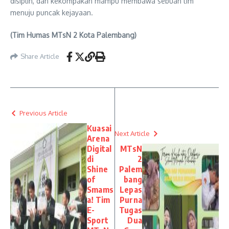
disiplin, dan kekompakan mampu membawa sebuah tim
menuju puncak kejayaan.
(Tim Humas MTsN 2 Kota Palembang)
Share Article
Previous Article
Kuasai
Next Article
Arena
Digital
MTsN
di
2
Shine
Palem
of
bang
Smams
Lepas
a! Tim
Purna
E-
Tugas
Sport
Dua