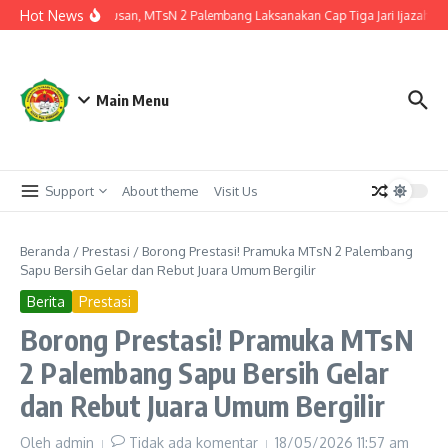
Lewati ke konten
Hot News
Akhir Menuju Kelulusan, MTsN 2 Palembang Laksanakan Cap Tiga Jari Ijazah
1
Main Menu
Support
About theme
Visit Us
Beranda
/
Prestasi
/
Borong Prestasi! Pramuka MTsN 2 Palembang
Sapu Bersih Gelar dan Rebut Juara Umum Bergilir
Berita
Prestasi
Borong Prestasi! Pramuka MTsN
2 Palembang Sapu Bersih Gelar
dan Rebut Juara Umum Bergilir
Oleh
admin
Tidak ada komentar
18/05/2026
11:57 am