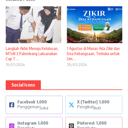
Langkah Akhir Menuju Kelulusan,
1 Agustus di Monas Ada Zikir dan
MTsN 2 Palembang Laksanakan
Doa Kebangsaan, Terbuka untuk
Cap T ...
Um ...
31/07/2026
30/07/2026
Social Icons
Facebook
1,000
X (Twitter)
1,000
Penggemar
Pengikut
Suka
Ikuti
Instagram
1,000
Pinterest
1,000
Pengikut
Pengikut