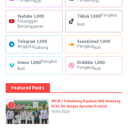
Ikuti
Pin
Pengikut
Youtube
1,000
Tiktok
1,000
Pelanggan
Ikuti
Berlangganan
Telegram
1,000
Soundcloud
1,000
Anggota
Pengikut
Gabung
Ikuti
Pengikut
Vimeo
1,000
Dribbble
1,000
Pengikut
Ikuti
Ikuti
Featured Posts
MTsN 2 Palembang Rayakan HAB Kemenag
1
RI ke-80 dengan Apresiasi Prestasi
19/01/2026