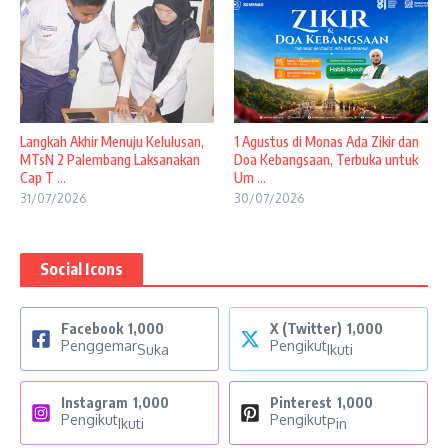
Langkah Akhir Menuju Kelulusan,
1 Agustus di Monas Ada Zikir dan
MTsN 2 Palembang Laksanakan
Doa Kebangsaan, Terbuka untuk
Cap T ...
Um ...
31/07/2026
30/07/2026
Social Icons
Facebook
1,000
X (Twitter)
1,000
Penggemar
Pengikut
Suka
Ikuti
Instagram
1,000
Pinterest
1,000
Pengikut
Pengikut
Ikuti
Pin