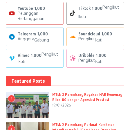
Pengikut
Youtube
1,000
Tiktok
1,000
Pelanggan
Ikuti
Berlangganan
Telegram
1,000
Soundcloud
1,000
Anggota
Pengikut
Gabung
Ikuti
Pengikut
Vimeo
1,000
Dribbble
1,000
Pengikut
Ikuti
Ikuti
Featured Posts
MTsN 2 Palembang Rayakan HAB Kemenag
1
RI ke-80 dengan Apresiasi Prestasi
19/01/2026
MTsN 2 Palembang Perkuat Komitmen
2
Integritas melalui Pembinaan Organisasi,