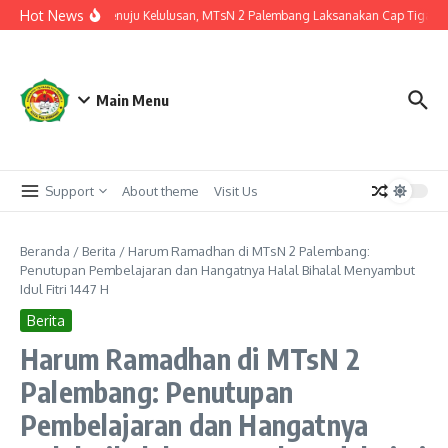
Lewati ke konten
Hot News
Langkah Akhir Menuju Kelulusan, MTsN 2 Palembang Laksanakan Cap Tiga Jari 
Main Menu
Support
About theme
Visit Us
Beranda
/
Berita
/
Harum Ramadhan di MTsN 2 Palembang:
Penutupan Pembelajaran dan Hangatnya Halal Bihalal Menyambut
Idul Fitri 1447 H
Berita
Harum Ramadhan di MTsN 2
Palembang: Penutupan
Pembelajaran dan Hangatnya