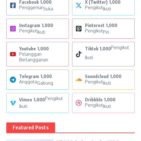
Facebook
1,000
X (Twitter)
1,000
Penggemar
Pengikut
Suka
Ikuti
Instagram
1,000
Pinterest
1,000
Pengikut
Pengikut
Ikuti
Pin
Pengikut
Youtube
1,000
Tiktok
1,000
Pelanggan
Ikuti
Berlangganan
Telegram
1,000
Soundcloud
1,000
Anggota
Pengikut
Gabung
Ikuti
Pengikut
Vimeo
1,000
Dribbble
1,000
Pengikut
Ikuti
Ikuti
Featured Posts