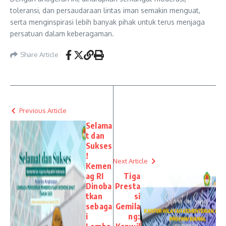
toleransi, dan persaudaraan lintas iman semakin menguat,
serta menginspirasi lebih banyak pihak untuk terus menjaga
persatuan dalam keberagaman.
Share Article
Previous Article
Selama
t dan
Sukses
!
Next Article
Kemen
ag RI
Tiga
Dinoba
Presta
tkan
si
sebaga
Gemila
i
ng: