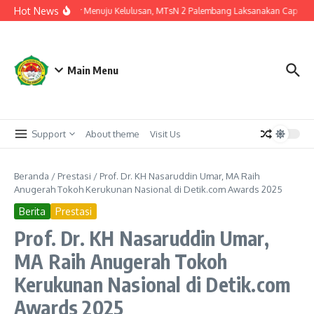
Lewati ke konten
Hot News
Langkah Akhir Menuju Kelulusan, MTsN 2 Palembang Laksanakan Cap Tiga Ja
Main Menu
Support
About theme
Visit Us
Beranda
/
Prestasi
/
Prof. Dr. KH Nasaruddin Umar, MA Raih
Anugerah Tokoh Kerukunan Nasional di Detik.com Awards 2025
Berita
Prestasi
Prof. Dr. KH Nasaruddin Umar,
MA Raih Anugerah Tokoh
Kerukunan Nasional di Detik.com
Awards 2025