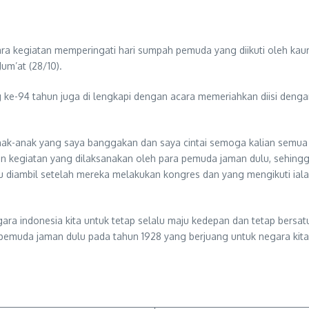
kegiatan memperingati hari sumpah pemuda yang diikuti oleh kaur 
um’at (28/10).
e-94 tahun juga di lengkapi dengan acara memeriahkan diisi dengan
nak-anak yang saya banggakan dan saya cintai semoga kalian semua
n kegiatan yang dilaksanakan oleh para pemuda jaman dulu, sehingg
itu diambil setelah mereka melakukan kongres dan yang mengikuti ial
ra indonesia kita untuk tetap selalu maju kedepan dan tetap bersat
pemuda jaman dulu pada tahun 1928 yang berjuang untuk negara kita