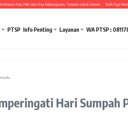
onas Ada Zikir dan Doa Kebangsaan, Terbuka untuk Umum
Raih Tiga Medali P
l
PTSP
Info Penting
Layanan
WA PTSP : 08117
Pemuda
mperingati Hari Sumpah