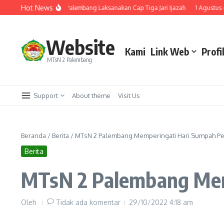
Lewati ke konten
Hot News
elulusan, MTsN 2 Palembang Laksanakan Cap Tiga Jari Ijazah
1 Agustus di M
Website
Kami
Link Web
Profi
MTsN 2 Palembang
Support
About theme
Visit Us
Beranda
/
Berita
/
MTsN 2 Palembang Memperingati Hari Sumpah 
Berita
MTsN 2 Palembang Me
Oleh
Tidak ada komentar
29/10/2022
4:18 am