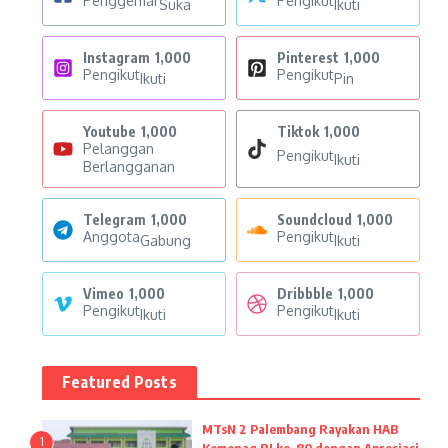
Penggemar
Pengikut
Suka
Ikuti
Instagram
1,000
Pinterest
1,000
Pengikut
Pengikut
Ikuti
Pin
Youtube
1,000
Tiktok
1,000
Pelanggan
Pengikut
Ikuti
Berlangganan
Telegram
1,000
Soundcloud
1,000
Anggota
Pengikut
Gabung
Ikuti
Vimeo
1,000
Dribbble
1,000
Pengikut
Pengikut
Ikuti
Ikuti
Featured Posts
MTsN 2 Palembang Rayakan HAB
1