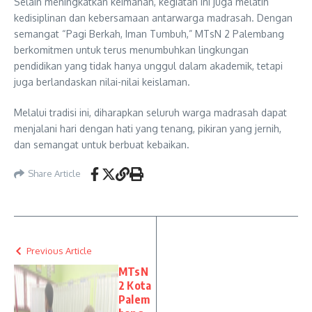
Selain meningkatkan keimanan, kegiatan ini juga melatih
kedisiplinan dan kebersamaan antarwarga madrasah. Dengan
semangat “Pagi Berkah, Iman Tumbuh,” MTsN 2 Palembang
berkomitmen untuk terus menumbuhkan lingkungan
pendidikan yang tidak hanya unggul dalam akademik, tetapi
juga berlandaskan nilai-nilai keislaman.
Melalui tradisi ini, diharapkan seluruh warga madrasah dapat
menjalani hari dengan hati yang tenang, pikiran yang jernih,
dan semangat untuk berbuat kebaikan.
Share Article
Previous Article
MTsN
2 Kota
Palem