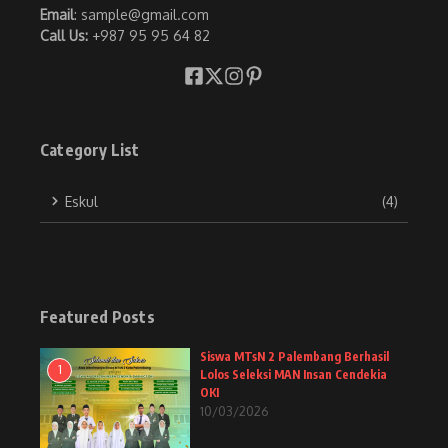
Email
: sample@gmail.com
Call Us:
+987 95 95 64 82
Category List
Eskul
(4)
Featured Posts
Siswa MTsN 2 Palembang Berhasil
1
Lolos Seleksi MAN Insan Cendekia
OKI
10/03/2026