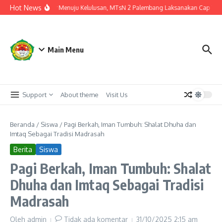
Lewati ke konten
Hot News
Langkah Akhir Menuju Kelulusan, MTsN 2 Palembang Laksanakan Cap Tiga Ja
Main Menu
Support
About theme
Visit Us
Beranda
/
Siswa
/
Pagi Berkah, Iman Tumbuh: Shalat Dhuha dan
Imtaq Sebagai Tradisi Madrasah
Berita
Siswa
Pagi Berkah, Iman Tumbuh: Shalat
Dhuha dan Imtaq Sebagai Tradisi
Madrasah
Oleh
admin
Tidak ada komentar
31/10/2025
2:15 am