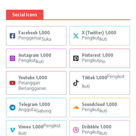
Social Icons
Facebook
1,000
X (Twitter)
1,000
Penggemar
Pengikut
Suka
Ikuti
Instagram
1,000
Pinterest
1,000
Pengikut
Pengikut
Ikuti
Pin
Pengikut
Youtube
1,000
Tiktok
1,000
Pelanggan
Ikuti
Berlangganan
Telegram
1,000
Soundcloud
1,000
Anggota
Pengikut
Gabung
Ikuti
Pengikut
Vimeo
1,000
Dribbble
1,000
Pengikut
Ikuti
Ikuti