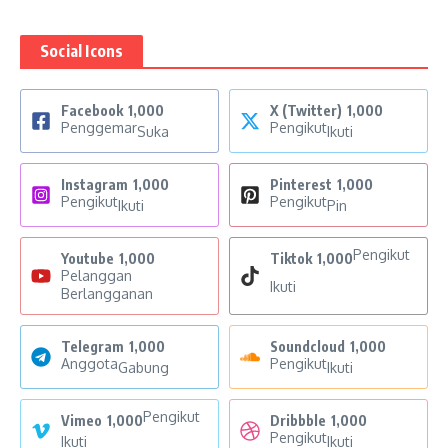
Social Icons
Facebook
1,000
X (Twitter)
1,000
Penggemar
Pengikut
Suka
Ikuti
Instagram
1,000
Pinterest
1,000
Pengikut
Pengikut
Ikuti
Pin
Pengikut
Youtube
1,000
Tiktok
1,000
Pelanggan
Ikuti
Berlangganan
Telegram
1,000
Soundcloud
1,000
Anggota
Pengikut
Gabung
Ikuti
Pengikut
Vimeo
1,000
Dribbble
1,000
Pengikut
Ikuti
Ikuti