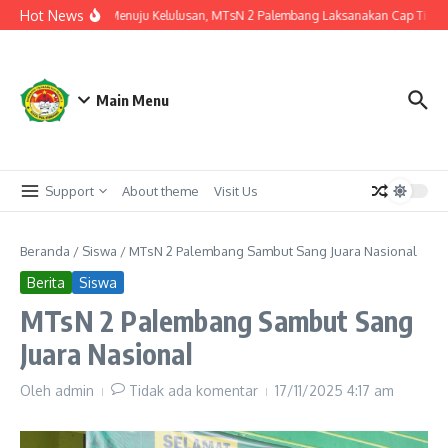
Lewati ke konten
Hot News
Langkah Akhir Menuju Kelulusan, MTsN 2 Palembang Laksanakan Cap Tiga Jar
Main Menu
Support
About theme
Visit Us
Beranda
/
Siswa
/
MTsN 2 Palembang Sambut Sang Juara Nasional
Berita
Siswa
MTsN 2 Palembang Sambut Sang
Juara Nasional
Oleh
admin
Tidak ada komentar
17/11/2025
4:17 am