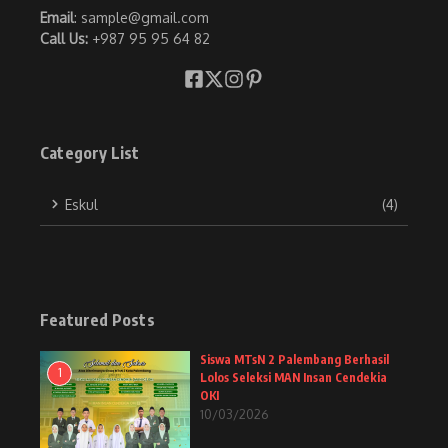
Email
: sample@gmail.com
Call Us:
+987 95 95 64 82
Category List
Eskul
(4)
Featured Posts
Siswa MTsN 2 Palembang Berhasil
1
Lolos Seleksi MAN Insan Cendekia
OKI
10/03/2026