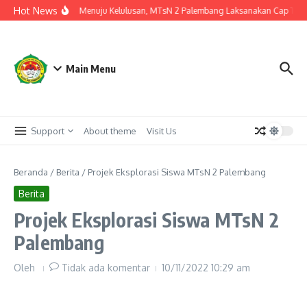
Lewati ke konten
Hot News
Langkah Akhir Menuju Kelulusan, MTsN 2 Palembang Laksanakan Cap Tiga Ja
Main Menu
Support
About theme
Visit Us
Beranda
/
Berita
/
Projek Eksplorasi Siswa MTsN 2 Palembang
Berita
Projek Eksplorasi Siswa MTsN 2
Palembang
Oleh
Tidak ada komentar
10/11/2022
10:29 am