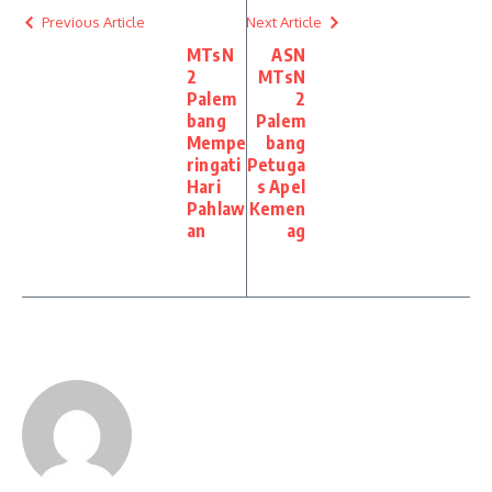
Previous Article
Next Article
MTsN
ASN
2
MTsN
Palem
2
bang
Palem
Mempe
bang
ringati
Petuga
Hari
s Apel
Pahlaw
Kemen
an
ag