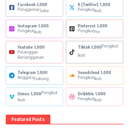
Facebook
1,000
X (Twitter)
1,000
Penggemar
Pengikut
Suka
Ikuti
Instagram
1,000
Pinterest
1,000
Pengikut
Pengikut
Ikuti
Pin
Pengikut
Youtube
1,000
Tiktok
1,000
Pelanggan
Ikuti
Berlangganan
Telegram
1,000
Soundcloud
1,000
Anggota
Pengikut
Gabung
Ikuti
Pengikut
Vimeo
1,000
Dribbble
1,000
Pengikut
Ikuti
Ikuti
Featured Posts