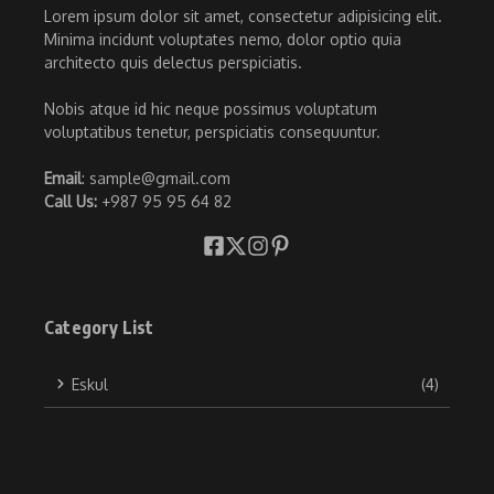
Lorem ipsum dolor sit amet, consectetur adipisicing elit.
Minima incidunt voluptates nemo, dolor optio quia
architecto quis delectus perspiciatis.
Nobis atque id hic neque possimus voluptatum
voluptatibus tenetur, perspiciatis consequuntur.
Email
: sample@gmail.com
Call Us:
+987 95 95 64 82
Category List
Eskul
(4)