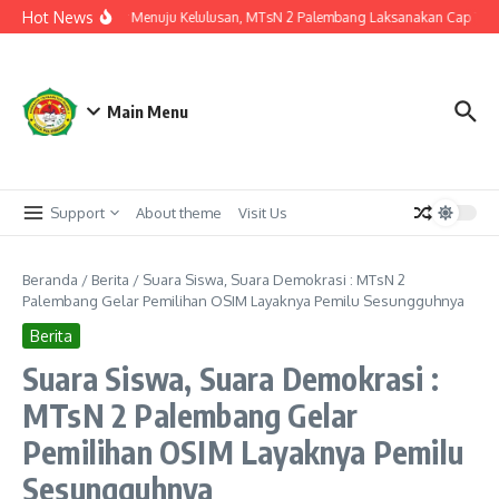
Lewati ke konten
Hot News
Langkah Akhir Menuju Kelulusan, MTsN 2 Palembang Laksanakan Cap Tiga Ja
Main Menu
Support
About theme
Visit Us
Beranda
/
Berita
/
Suara Siswa, Suara Demokrasi : MTsN 2
Palembang Gelar Pemilihan OSIM Layaknya Pemilu Sesungguhnya
Berita
Suara Siswa, Suara Demokrasi :
MTsN 2 Palembang Gelar
Pemilihan OSIM Layaknya Pemilu
Sesungguhnya