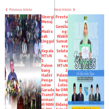
Previous Article
Next Article
Sinergi
Presta
Menuj
si
u
Gemila
Madra
ng:
sah
Wakili
Unggul
Sumat
:
era
Kepala
Selata
MTsN
n,
2
Siswi
Palem
MTsN
bang
2
Hadiri
Palem
Penge
bang
nalan
Lolos
Garuda
ke OMI
Transf
Nasion
ormasi
al
di MAN
Bidang