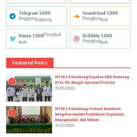
Telegram
1,000
Soundcloud
1,000
Anggota
Pengikut
Gabung
Ikuti
Pengikut
Vimeo
1,000
Dribbble
1,000
Pengikut
Ikuti
Ikuti
Featured Posts
MTsN 2 Palembang Rayakan HAB Kemenag
1
RI ke-80 dengan Apresiasi Prestasi
19/01/2026
MTsN 2 Palembang Perkuat Komitmen
2
Integritas melalui Pembinaan Organisasi,
Kepegawaian, dan Hukum
31/12/2025