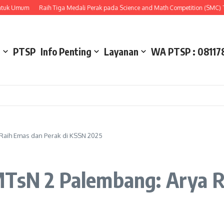
um
Raih Tiga Medali Perak pada Science and Math Competition (SMC) Tingkat 
l
PTSP
Info Penting
Layanan
WA PTSP : 08117
Raih Emas dan Perak di KSSN 2025
MTsN 2 Palembang: Arya R