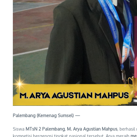
Palembang (Kemenag Sumsel) —
Siswa
MTsN 2 Palembang
,
M. Arya Agustian Mahpus
, berhasi
kompetisi bergengsi tingkat nasional tersebut, Arya meraih
med