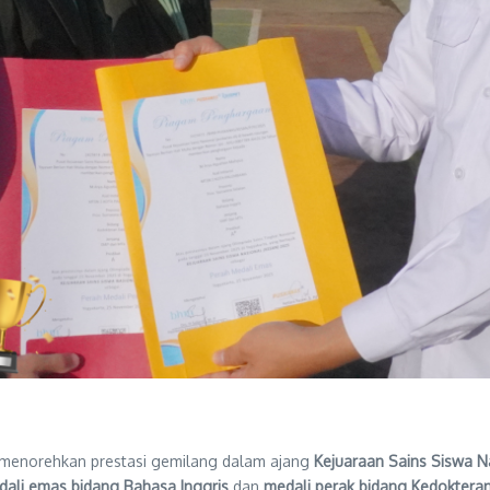
l menorehkan prestasi gemilang dalam ajang
Kejuaraan Sains Siswa N
ali emas bidang Bahasa Inggris
dan
medali perak bidang Kedoktera