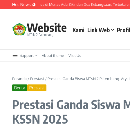
Lewati ke konten
Hot News
Ijazah
1 Agustus di Monas Ada Zikir dan Doa Kebangsaan, Terbuka untuk Um
Website
Kami
Link Web
Profi
MTsN 2 Palembang
Support
About theme
Visit Us
Beranda
/
Prestasi
/
Prestasi Ganda Siswa MTsN 2 Palembang: Arya 
Berita
Prestasi
Prestasi Ganda Siswa 
KSSN 2025