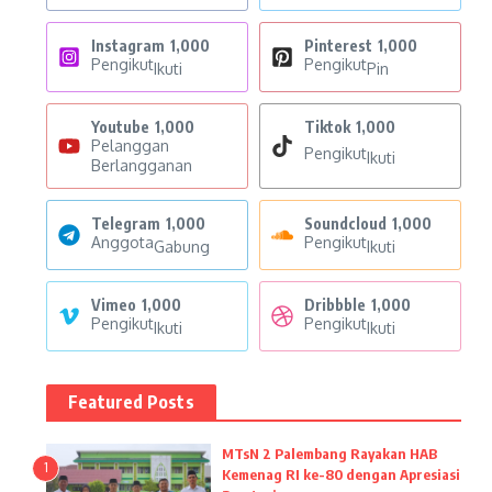
Instagram
1,000
Pinterest
1,000
Pengikut
Pengikut
Ikuti
Pin
Youtube
1,000
Tiktok
1,000
Pelanggan
Pengikut
Ikuti
Berlangganan
Telegram
1,000
Soundcloud
1,000
Anggota
Pengikut
Gabung
Ikuti
Vimeo
1,000
Dribbble
1,000
Pengikut
Pengikut
Ikuti
Ikuti
Featured Posts
MTsN 2 Palembang Rayakan HAB
1
Kemenag RI ke-80 dengan Apresiasi