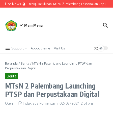
Lewati ke konten
Hot News
Langkah Akhir Menuju Kelulusan, MTsN 2 Palembang Laksanakan Cap Tiga Jar
Main Menu
Support
About theme
Visit Us
Beranda
/
Berita
/
MTsN 2 Palembang Launching PTSP dan
Perpustakaan Digital
Berita
MTsN 2 Palembang Launching
PTSP dan Perpustakaan Digital
Oleh
Tidak ada komentar
02/03/2024
2:51 pm