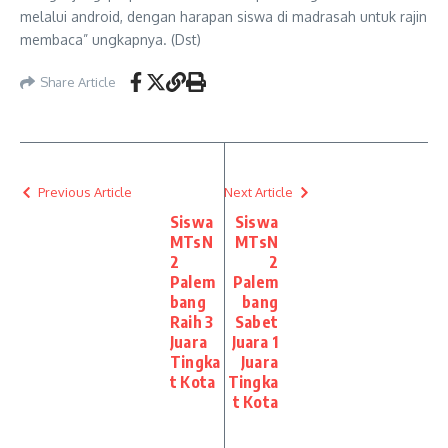
melalui android, dengan harapan siswa di madrasah untuk rajin
membaca” ungkapnya. (Dst)
Share Article
Previous Article
Next Article
Siswa
Siswa
MTsN
MTsN
2
2
Palem
Palem
bang
bang
Raih 3
Sabet
Juara
Juara 1
Tingka
Juara
t Kota
Tingka
t Kota