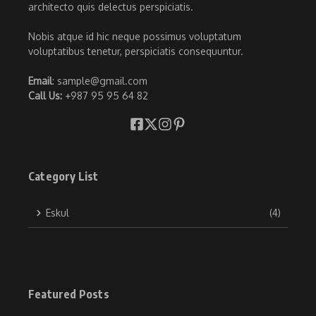
architecto quis delectus perspiciatis.
Nobis atque id hic neque possimus voluptatum
voluptatibus tenetur, perspiciatis consequuntur.
Email
: sample@gmail.com
Call Us:
+987 95 95 64 82
Category List
Eskul
(4)
Featured Posts