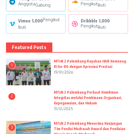
Anggota
Pengikut
Gabung
Ikuti
Pengikut
Vimeo
1,000
Dribbble
1,000
Pengikut
Ikuti
Ikuti
Featured Posts
MTsN 2 Palembang Rayakan HAB Kemenag
1
RI ke-80 dengan Apresiasi Prestasi
19/01/2026
MTsN 2 Palembang Perkuat Komitmen
2
Integritas melalui Pembinaan Organisasi,
Kepegawaian, dan Hukum
31/12/2025
MTsN 2 Palembang Menerima Kunjungan
3
Tim Penilai Madrasah Award dan Penilaian