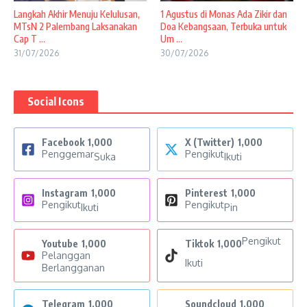
Langkah Akhir Menuju Kelulusan,
1 Agustus di Monas Ada Zikir dan
MTsN 2 Palembang Laksanakan
Doa Kebangsaan, Terbuka untuk
Cap T ...
Um ...
31/07/2026
30/07/2026
Social Icons
Facebook
1,000
X (Twitter)
1,000
Penggemar
Pengikut
Suka
Ikuti
Instagram
1,000
Pinterest
1,000
Pengikut
Pengikut
Ikuti
Pin
Pengikut
Youtube
1,000
Tiktok
1,000
Pelanggan
Ikuti
Berlangganan
Telegram
1,000
Soundcloud
1,000