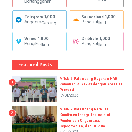
Berlangganan
Telegram
1,000
Soundcloud
1,000
Anggota
Pengikut
Gabung
Ikuti
Vimeo
1,000
Dribbble
1,000
Pengikut
Pengikut
Ikuti
Ikuti
Featured Posts
MTsN 2 Palembang Rayakan HAB
1
Kemenag RI ke-80 dengan Apresiasi
Prestasi
19/01/2026
MTsN 2 Palembang Perkuat
2
Komitmen Integritas melalui
Pembinaan Organisasi,
Kepegawaian, dan Hukum
31/12/2025