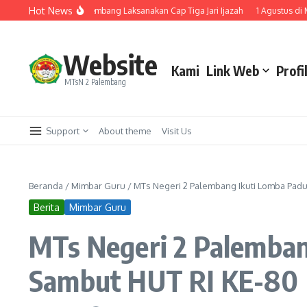
Lewati ke konten
Hot News
san, MTsN 2 Palembang Laksanakan Cap Tiga Jari Ijazah
1 Agustus di Monas 
Website
Kami
Link Web
Profi
MTsN 2 Palembang
Support
About theme
Visit Us
Beranda
/
Mimbar Guru
/
MTs Negeri 2 Palembang Ikuti Lomba Pad
Berita
Mimbar Guru
MTs Negeri 2 Palemba
Sambut HUT RI KE-80