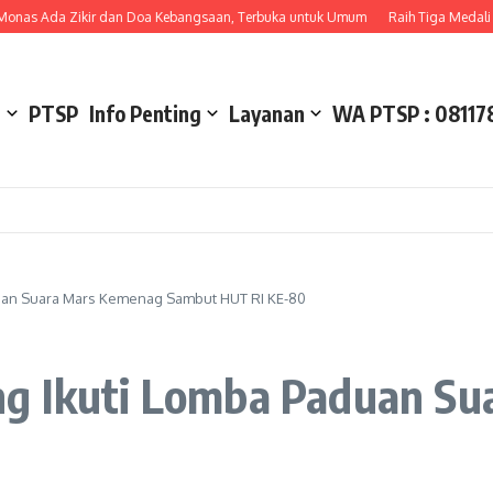
Ada Zikir dan Doa Kebangsaan, Terbuka untuk Umum
Raih Tiga Medali Perak p
l
PTSP
Info Penting
Layanan
WA PTSP : 08117
uan Suara Mars Kemenag Sambut HUT RI KE-80
ng Ikuti Lomba Paduan S