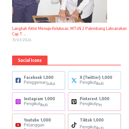
Langkah Akhir Menuju Kelulusan, MTsN 2 Palembang Laksanakan
Cap T ...
31/07/2026
Social Icons
Facebook
1,000
X (Twitter)
1,000
Penggemar
Pengikut
Suka
Ikuti
Instagram
1,000
Pinterest
1,000
Pengikut
Pengikut
Ikuti
Pin
Youtube
1,000
Tiktok
1,000
Pelanggan
Pengikut
Ikuti