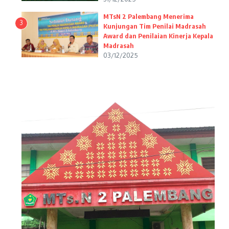
MTsN 2 Palembang Menerima
3
Kunjungan Tim Penilai Madrasah
Award dan Penilaian Kinerja Kepala
Madrasah
03/12/2025