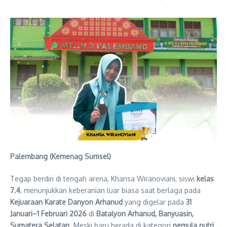
Palembang (Kemenag Sumsel)
Tegap berdiri di tengah arena, Khansa Wiranoviani, siswi
kelas
7.4
, menunjukkan keberanian luar biasa saat berlaga pada
Kejuaraan Karate Danyon Arhanud
yang digelar pada
31
Januari–1 Februari 2026
di
Batalyon Arhanud, Banyuasin,
Sumatera Selatan
. Meski baru berada di kategori
pemula putri
,