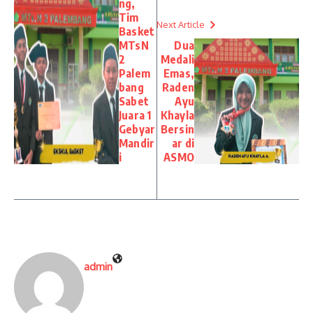
ng,
Tim
Next Article
Basket
MTsN
Dua
2
Medali
Palem
Emas,
bang
Raden
Sabet
Ayu
Juara 1
Khayla
Gebyar
Bersin
Mandir
ar di
i
ASMO
admin