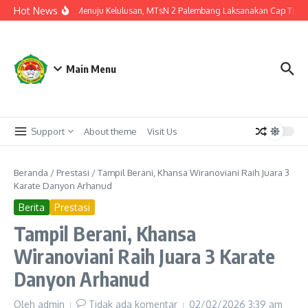
Lewati ke konten
Hot News
Langkah Akhir Menuju Kelulusan, MTsN 2 Palembang Laksanakan Cap Tiga Jar
Main Menu
Support
About theme
Visit Us
Beranda
/
Prestasi
/
Tampil Berani, Khansa Wiranoviani Raih Juara 3
Karate Danyon Arhanud
Berita
Prestasi
Tampil Berani, Khansa
Wiranoviani Raih Juara 3 Karate
Danyon Arhanud
Oleh
admin
Tidak ada komentar
02/02/2026
3:39 am