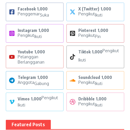
Facebook
1,000
X (Twitter)
1,000
Penggemar
Pengikut
Suka
Ikuti
Instagram
1,000
Pinterest
1,000
Pengikut
Pengikut
Ikuti
Pin
Pengikut
Youtube
1,000
Tiktok
1,000
Pelanggan
Ikuti
Berlangganan
Telegram
1,000
Soundcloud
1,000
Anggota
Pengikut
Gabung
Ikuti
Pengikut
Vimeo
1,000
Dribbble
1,000
Pengikut
Ikuti
Ikuti
Featured Posts