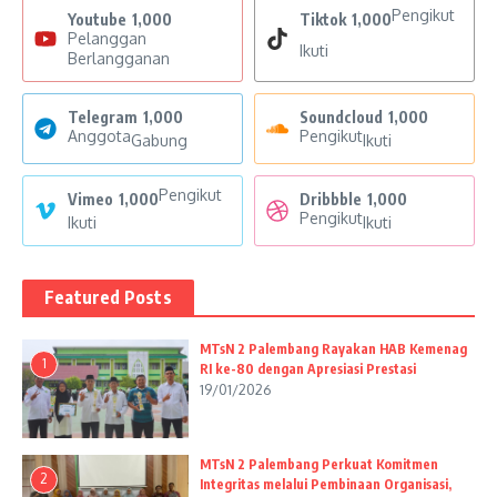
Pengikut
Youtube
1,000
Tiktok
1,000
Pelanggan
Ikuti
Berlangganan
Telegram
1,000
Soundcloud
1,000
Anggota
Pengikut
Gabung
Ikuti
Pengikut
Vimeo
1,000
Dribbble
1,000
Pengikut
Ikuti
Ikuti
Featured Posts
MTsN 2 Palembang Rayakan HAB Kemenag
1
RI ke-80 dengan Apresiasi Prestasi
19/01/2026
MTsN 2 Palembang Perkuat Komitmen
2
Integritas melalui Pembinaan Organisasi,