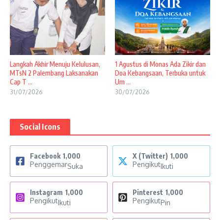
Langkah Akhir Menuju Kelulusan,
1 Agustus di Monas Ada Zikir dan
MTsN 2 Palembang Laksanakan
Doa Kebangsaan, Terbuka untuk
Cap T ...
Um ...
31/07/2026
30/07/2026
Social Icons
Facebook
1,000
X (Twitter)
1,000
Penggemar
Pengikut
Suka
Ikuti
Instagram
1,000
Pinterest
1,000
Pengikut
Pengikut
Ikuti
Pin