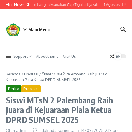
Lewati ke konten
Hot News
ulusan, MTsN 2 Palembang Laksanakan Cap Tiga Jari Ijazah
1 Agustus di Mon
Main Menu
Support
About theme
Visit Us
Beranda
/
Prestasi
/
Siswi MTsN 2 Palembang Raih Juara di
Kejuaraan Piala Ketua DPRD SUMSEL 2025
Berita
Prestasi
Siswi MTsN 2 Palembang Raih
Juara di Kejuaraan Piala Ketua
DPRD SUMSEL 2025
Oleh
admin
Tidak ada komentar
14/08/2025
2:18 am