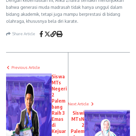
Dengan keberhasilan ini, Afika Zhafira semakin menunjukkan
bahwa generasi muda madrasah tidak hanya unggul dalam
bidang akademik, tetapi juga mampu berprestasi di bidang
olahraga, khususnya bela diri karate.
Share Article
Previous Article
Siswa
MTs
Negeri
2
Palem
Next Article
bang
Raih 3
Siswi
Emas
MTsN
di
2
Kejuar
Palem