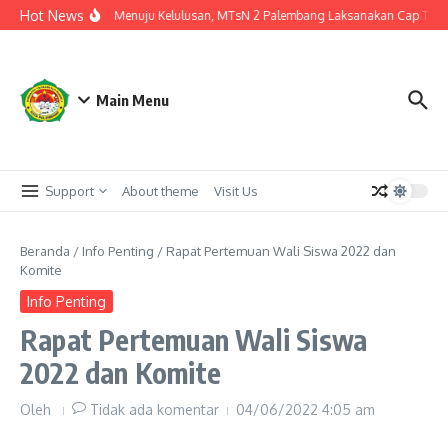
Lewati ke konten
Hot News
Langkah Akhir Menuju Kelulusan, MTsN 2 Palembang Laksanakan Cap Tiga Ja
Main Menu
Support
About theme
Visit Us
Beranda
/
Info Penting
/
Rapat Pertemuan Wali Siswa 2022 dan
Komite
Info Penting
Rapat Pertemuan Wali Siswa
2022 dan Komite
Oleh
Tidak ada komentar
04/06/2022
4:05 am