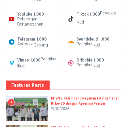
Pengikut
Youtube
1,000
Tiktok
1,000
Pelanggan
Ikuti
Berlangganan
Telegram
1,000
Soundcloud
1,000
Anggota
Pengikut
Gabung
Ikuti
Pengikut
Vimeo
1,000
Dribbble
1,000
Pengikut
Ikuti
Ikuti
Featured Posts
MTsN 2 Palembang Rayakan HAB Kemenag
1
RI ke-80 dengan Apresiasi Prestasi
19/01/2026