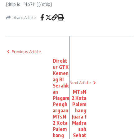
[dflip id=”4671″ ][/dflip]
Share Article
Previous Article
Direkt
ur GTK
Kemen
ag RI
Next Article
Serahk
an
MTsN
Piagam
2 Kota
Pengh
Palem
argaan
bang
MTsN
Juara 1
2 Kota
Madra
Palem
sah
bang
Sehat