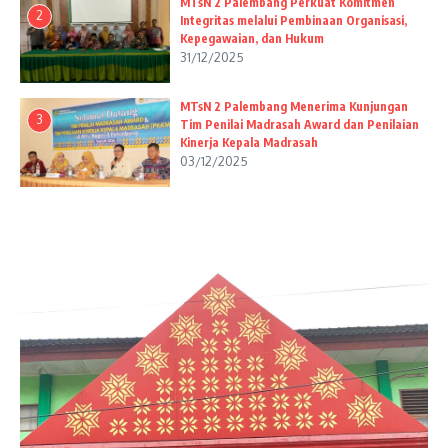
MTsN 2 Palembang Perkuat Komitmen
2
Integritas melalui Pembinaan Organisasi,
Kepegawaian, dan Hukum
31/12/2025
MTsN 2 Palembang Menerima Kunjungan
3
Tim Penilai Madrasah Award dan Penilaian
Kinerja Kepala Madrasah
03/12/2025