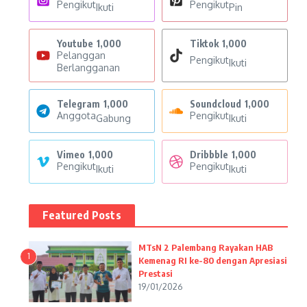
Pengikut
Pengikut
Ikuti
Pin
Youtube
1,000
Tiktok
1,000
Pelanggan
Pengikut
Ikuti
Berlangganan
Telegram
1,000
Soundcloud
1,000
Anggota
Pengikut
Gabung
Ikuti
Vimeo
1,000
Dribbble
1,000
Pengikut
Pengikut
Ikuti
Ikuti
Featured Posts
MTsN 2 Palembang Rayakan HAB
1
Kemenag RI ke-80 dengan Apresiasi
Prestasi
19/01/2026