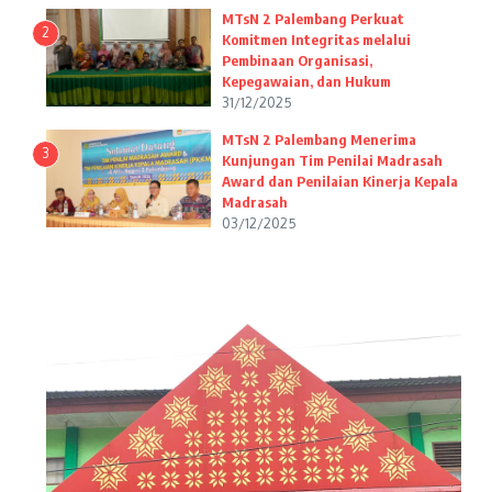
MTsN 2 Palembang Perkuat
2
Komitmen Integritas melalui
Pembinaan Organisasi,
Kepegawaian, dan Hukum
31/12/2025
MTsN 2 Palembang Menerima
3
Kunjungan Tim Penilai Madrasah
Award dan Penilaian Kinerja Kepala
Madrasah
03/12/2025