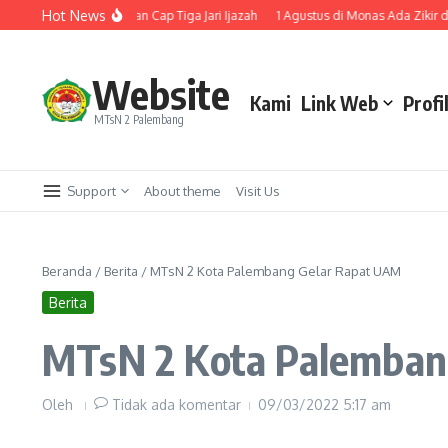
Lewati ke konten
Hot News
lembang Laksanakan Cap Tiga Jari Ijazah
1 Agustus di Monas Ada Zikir dan 
Website
Kami
Link Web
Profi
MTsN 2 Palembang
Support
About theme
Visit Us
Beranda
/
Berita
/
MTsN 2 Kota Palembang Gelar Rapat UAM
Berita
MTsN 2 Kota Palemban
Oleh
Tidak ada komentar
09/03/2022
5:17 am