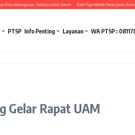
Doa Kebangsaan, Terbuka untuk Umum
Raih Tiga Medali Perak pada Science a
l
PTSP
Info Penting
Layanan
WA PTSP : 08117
g Gelar Rapat UAM