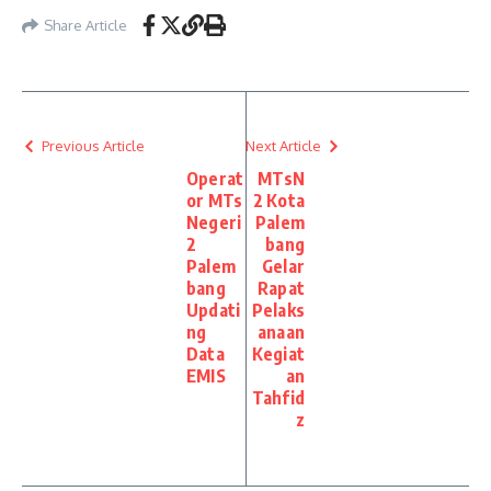
Share Article
Previous Article
Next Article
Operat
MTsN
or MTs
2 Kota
Negeri
Palem
2
bang
Palem
Gelar
bang
Rapat
Updati
Pelaks
ng
anaan
Data
Kegiat
EMIS
an
Tahfid
z