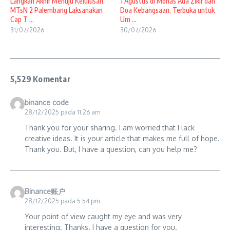
Langkah Akhir Menuju Kelulusan,
1 Agustus di Monas Ada Zikir dan
MTsN 2 Palembang Laksanakan
Doa Kebangsaan, Terbuka untuk
Cap T ...
Um ...
31/07/2026
30/07/2026
5,529 Komentar
binance code
28/12/2025 pada 11:26 am
Thank you for your sharing. I am worried that I lack
creative ideas. It is your article that makes me full of hope.
Thank you. But, I have a question, can you help me?
Binance账户
28/12/2025 pada 5:54 pm
Your point of view caught my eye and was very
interesting. Thanks. I have a question for you.