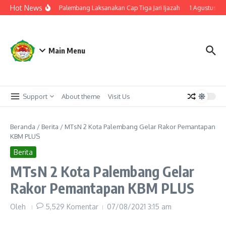
Lewati ke konten
Hot News
Kelulusan, MTsN 2 Palembang Laksanakan Cap Tiga Jari Ijazah
1 Agustus di 
Main Menu
Support
About theme
Visit Us
Beranda
/
Berita
/
MTsN 2 Kota Palembang Gelar Rakor Pemantapan
KBM PLUS
Berita
MTsN 2 Kota Palembang Gelar
Rakor Pemantapan KBM PLUS
Oleh
5,529 Komentar
07/08/2021
3:15 am