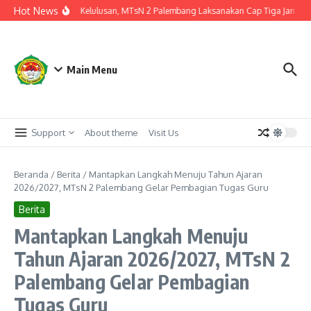
Lewati ke konten
Hot News
ngkah Akhir Menuju Kelulusan, MTsN 2 Palembang Laksanakan Cap Tiga Jari Ijaza
Main Menu
Support
About theme
Visit Us
Beranda
/
Berita
/
Mantapkan Langkah Menuju Tahun Ajaran
2026/2027, MTsN 2 Palembang Gelar Pembagian Tugas Guru
Berita
Mantapkan Langkah Menuju
Tahun Ajaran 2026/2027, MTsN 2
Palembang Gelar Pembagian
Tugas Guru