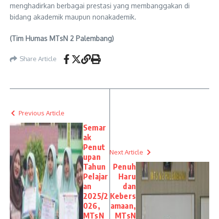
menghadirkan berbagai prestasi yang membanggakan di
bidang akademik maupun nonakademik.
(Tim Humas MTsN 2 Palembang)
Share Article
Previous Article
Semar
ak
Penut
Next Article
upan
Tahun
Penuh
Pelajar
Haru
an
dan
2025/2
Kebers
026,
amaan,
MTsN
MTsN