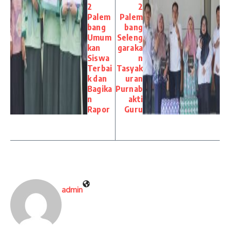
2
2
Palem
Palem
bang
bang
Umum
Seleng
kan
garaka
Siswa
n
Terbai
Tasyak
k dan
uran
Bagika
Purnab
n
akti
Rapor
Guru
admin