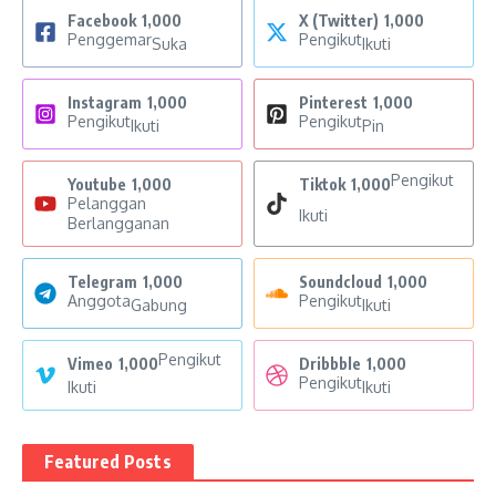
Facebook
1,000
X (Twitter)
1,000
Penggemar
Pengikut
Suka
Ikuti
Instagram
1,000
Pinterest
1,000
Pengikut
Pengikut
Ikuti
Pin
Pengikut
Youtube
1,000
Tiktok
1,000
Pelanggan
Ikuti
Berlangganan
Telegram
1,000
Soundcloud
1,000
Anggota
Pengikut
Gabung
Ikuti
Pengikut
Vimeo
1,000
Dribbble
1,000
Pengikut
Ikuti
Ikuti
Featured Posts