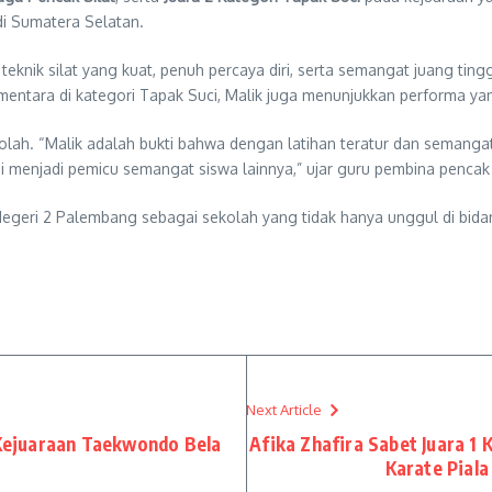
 di Sumatera Selatan.
teknik silat yang kuat, penuh percaya diri, serta semangat juang tingg
mentara di kategori Tapak Suci, Malik juga menunjukkan performa ya
ekolah. “Malik adalah bukti bahwa dengan latihan teratur dan semang
 menjadi pemicu semangat siswa lainnya,” ujar guru pembina pencak
eri 2 Palembang sebagai sekolah yang tidak hanya unggul di bidang
Next Article
i Kejuaraan Taekwondo Bela
Afika Zhafira Sabet Juara 1
Karate Pial