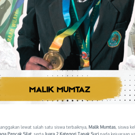
nggakan lewat salah satu siswa terbaiknya,
Malik Mumtas
, siswa k
ga Pencak Silat
, serta
Juara 2 Kategori Tapak Suci
pada kejuaraan ya