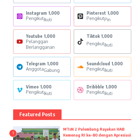
Instagram
1,000
Pinterest
1,000
Pengikut
Pengikut
Ikuti
Pin
Youtube
1,000
Tiktok
1,000
Pelanggan
Pengikut
Ikuti
Berlangganan
Telegram
1,000
Soundcloud
1,000
Anggota
Pengikut
Gabung
Ikuti
Vimeo
1,000
Dribbble
1,000
Pengikut
Pengikut
Ikuti
Ikuti
Featured Posts
MTsN 2 Palembang Rayakan HAB
1
Kemenag RI ke-80 dengan Apresiasi