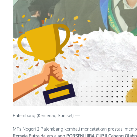
Palembang (Kemenag Sumsel) —
MTs Negeri 2 Palembang kembali mencatatkan prestasi memba
Remaja Putra
dalam ajang
PORSENI UIBA CUP II Cabang Olahra