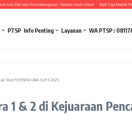
ikir dan Doa Kebangsaan, Terbuka untuk Umum
Raih Tiga Medali Perak pada 
l
PTSP
Info Penting
Layanan
WA PTSP : 08117
cak Silat PORSENI UIBA CUP II 2025
a 1 & 2 di Kejuaraan Pen