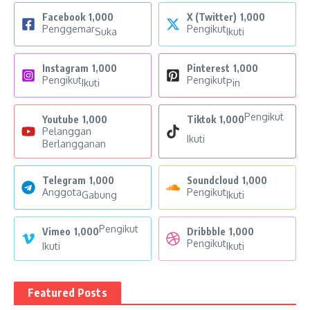
Facebook
1,000
X (Twitter)
1,000
Penggemar
Pengikut
Suka
Ikuti
Instagram
1,000
Pinterest
1,000
Pengikut
Pengikut
Ikuti
Pin
Pengikut
Youtube
1,000
Tiktok
1,000
Pelanggan
Ikuti
Berlangganan
Telegram
1,000
Soundcloud
1,000
Anggota
Pengikut
Gabung
Ikuti
Pengikut
Vimeo
1,000
Dribbble
1,000
Pengikut
Ikuti
Ikuti
Featured Posts