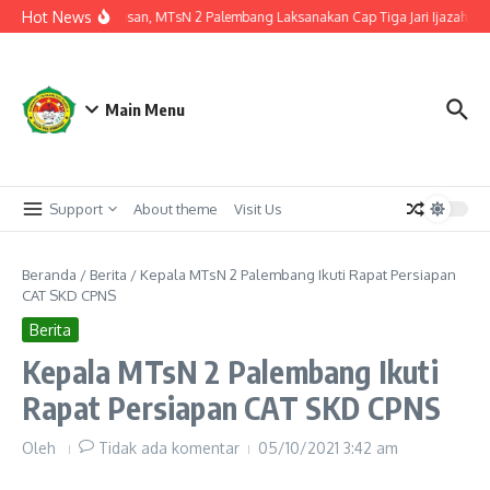
Lewati ke konten
Hot News
 Akhir Menuju Kelulusan, MTsN 2 Palembang Laksanakan Cap Tiga Jari Ijazah
1
Main Menu
Support
About theme
Visit Us
Beranda
/
Berita
/
Kepala MTsN 2 Palembang Ikuti Rapat Persiapan
CAT SKD CPNS
Berita
Kepala MTsN 2 Palembang Ikuti
Rapat Persiapan CAT SKD CPNS
Oleh
Tidak ada komentar
05/10/2021
3:42 am