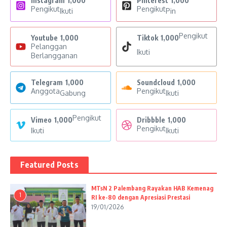
Instagram
1,000
Pinterest
1,000
Pengikut
Pengikut
Ikuti
Pin
Pengikut
Youtube
1,000
Tiktok
1,000
Pelanggan
Ikuti
Berlangganan
Telegram
1,000
Soundcloud
1,000
Anggota
Pengikut
Gabung
Ikuti
Pengikut
Vimeo
1,000
Dribbble
1,000
Pengikut
Ikuti
Ikuti
Featured Posts
MTsN 2 Palembang Rayakan HAB Kemenag
1
RI ke-80 dengan Apresiasi Prestasi
19/01/2026