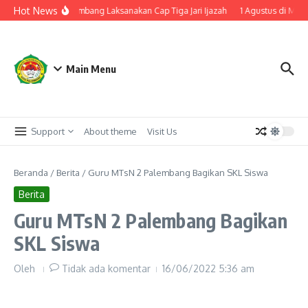
Lewati ke konten
Hot News
ulusan, MTsN 2 Palembang Laksanakan Cap Tiga Jari Ijazah
1 Agustus di Mona
Main Menu
Support
About theme
Visit Us
Beranda
/
Berita
/
Guru MTsN 2 Palembang Bagikan SKL Siswa
Berita
Guru MTsN 2 Palembang Bagikan
SKL Siswa
Oleh
Tidak ada komentar
16/06/2022
5:36 am