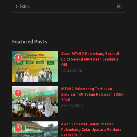
Eskul
(4)
Featured Posts
Siswa MTsN 2 Palembang Berhasil
1
Lolos Seleksi MAN Insan Cendekia
OKI
10/03/2026
MTsN 2 Palembang Tertibkan
2
Simulasi TKA Tahun Pelajaran 2025–
2026
23/02/2026
Awali Semester Genap, MTsN 2
3
Palembang Gelar Upacara Perdana
Pasca Libur