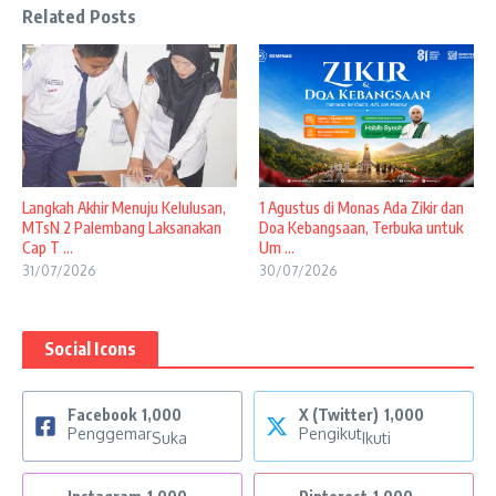
Related Posts
Langkah Akhir Menuju Kelulusan,
1 Agustus di Monas Ada Zikir dan
MTsN 2 Palembang Laksanakan
Doa Kebangsaan, Terbuka untuk
Cap T ...
Um ...
31/07/2026
30/07/2026
Social Icons
Facebook
1,000
X (Twitter)
1,000
Penggemar
Pengikut
Suka
Ikuti